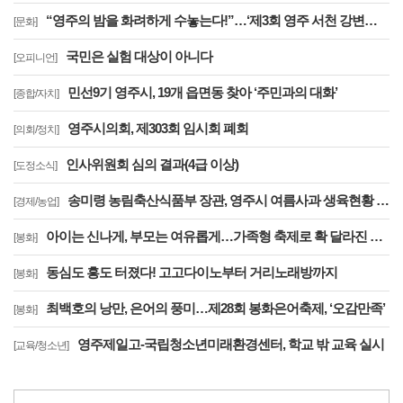
“영주의 밤을 화려하게 수놓는다!”…‘제3회 영주 서천 강변가요제’ 8월 2일 개최
[문화]
국민은 실험 대상이 아니다
[오피니언]
민선9기 영주시, 19개 읍면동 찾아 ‘주민과의 대화’
[종합/자치]
영주시의회, 제303회 임시회 폐회
[의회/정치]
인사위원회 심의 결과(4급 이상)
[도정소식]
송미령 농림축산식품부 장관, 영주시 여름사과 생육현황 및 산지유통 현장점검
[경제/농업]
아이는 신나게, 부모는 여유롭게…가족형 축제로 확 달라진 제28회 봉화은어축제
[봉화]
동심도 흥도 터졌다! 고고다이노부터 거리노래방까지
[봉화]
최백호의 낭만, 은어의 풍미…제28회 봉화은어축제, ‘오감만족’
[봉화]
영주제일고-국립청소년미래환경센터, 학교 밖 교육 실시
[교육/청소년]