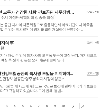
‘국민 모두가 건강한 사회’ 건보공단 사무장병원(약국) 특사경 도입으로...
[오피니언]
주시 여성단체협의회 장종숙 회장〕
는 공단 지사의 자문위원으로 활동하면서 의료기관이나 약국을
할 수 없는 비의료인이 명의를 빌려 개설하여 운영하는 ...
지의 車
[오피니언]
윤현
지가 타실 수 없게 되자 차의 오른쪽 뒷문이 고장 난다. 마지막으로
 며칠 후 선배 한 분을 모시려는데 문이 열리...
건강보험공단의 특사경 도입을 지지하며...
[오피니언]
민건강보험공단 영주봉화지사장이성훈>
민국헌법 제36조 제3항 ‘모든 국민은 보건에 관하여 국가의 보호를
다.’고 규정하고 있습니다. 그에 반해, 불법...
3
4
5
6
7
8
9
10