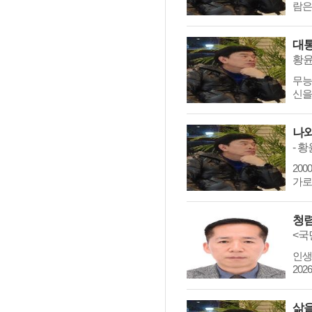
람은
대
황
무능
신을
나와
- 황
20
가로
<국
인생
20
삶을