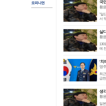
국민
오피니언
황
"일
서 
살다
황
130
에 전
영주
최근
급한
생각
황
일본