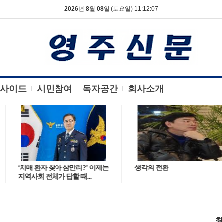
2026
년
8
월
08
일 (토요일) 11:12:08
사이드
시민참여
독자공간
회사소개
‘치매 환자 찾아 삼만리?’ 이제는
생각의 전환
지역사회 전체가 답할 때...
최