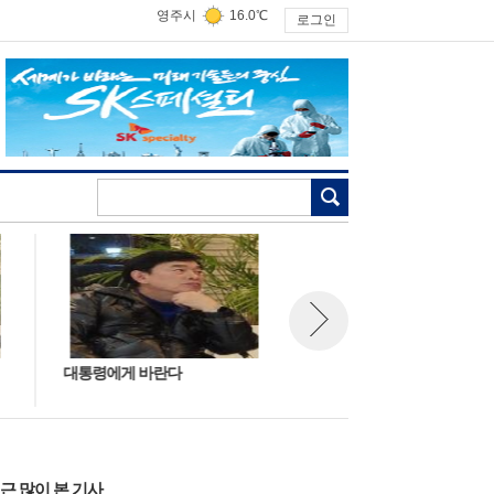
영주시
16.0℃
로그인
검색
대통령에게 바란다
나와의 내기
뉴스 다음보기
근 많이 본 기사