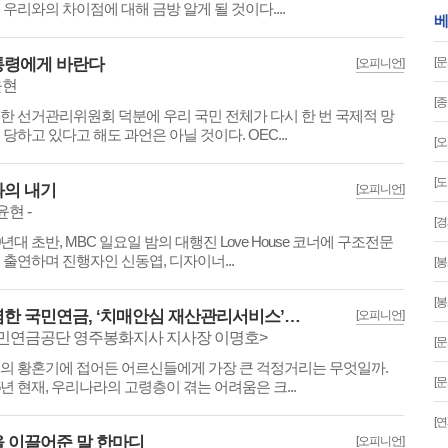
 우리와의 차이점에 대해 금방 알게 될 것이다....
베
통령에게 바란다
[문
[오피니언]
윤현
[
한 선거관리위원회 덕분에 우리 국민 전체가 다시 한 번 국제적 망
 당하고 있다고 해도 과언은 아닐 것이다. OEC...
[
[
의 내기
[오피니언]
윤현 -
[
00년대 초반, MBC 일요일 밤의 대행진 Love House 코너에 구조전문
 출연하며 진행자인 신동엽, 디자이너...
[봉
[봉
청렴한 국민연금, ‘치매안심 재산관리서비스’로 국민의 노후를 지킨다
[오피니언]
민연금공단 영주봉화지사 지사장 이명호>
[문
의 황혼기에 접어든 어르신들에게 가장 큰 걱정거리는 무엇일까.
[문
26년 현재, 우리나라의 고령층이 겪는 어려움은 크...
[
 이끌어준 말 한마디
[오피니언]