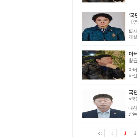
〔영
필자
개설
아버
황
아버
타신
국민
<국
대한
받는
1
2