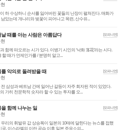
윤현
이 하 수상하니 순서를 잃어버린 꽃들의 난장이 펼쳐진다. 매화가
 남았는데 개나리와 벚꽃이 피어나고 목련, 산수유...
날 때를 아는 사람은 아름답다
[오피니언]
윤현
과 함께 떠오르는 시가 있다. 이병기 시인의 ‘낙화 落花’라는 시다.
야 할 때가 언제인가를 / 분명히 알고...
를 악의로 돌려받을 때
[오피니언]
윤현
 전 삼성과 베트남 간에 일어난 갈등이 자주 회자된 적이 있었다.
의 가히 천문학적 숫자라 할 수 있는 투자를 오...
을 함께 나누는 일
[오피니언]
윤현
 우리의 휘발유 값 상승폭이 일본의 10매에 달한다는 뉴스를 접했
 미국, 이스라엘의 이란 공습 이후 일본 주유소의...