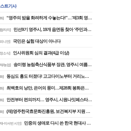
스트기사
“영주의 밤을 화려하게 수놓는다!”…‘제3회 영주 서천 강변가요제’ 8월 2일 개최
화]
민선9기 영주시, 19개 읍면동 찾아 ‘주민과의 대화’
종합/자치]
국민은 실험 대상이 아니다
오피니언]
인사위원회 심의 결과(4급 이상)
도정소식]
송미령 농림축산식품부 장관, 영주시 여름사과 생육현황 및 산지유통 현장점검
경제/농업]
동심도 흥도 터졌다! 고고다이노부터 거리노래방까지
화]
최백호의 낭만, 은어의 풍미…제28회 봉화은어축제, ‘오감만족’
화]
안전부터 편의까지… 영주시, 시원나잇페스타 개막 준비 완료
화]
(재)영주한국효문화진흥원, 보건복지부 지원 생애사 기록사업 추진
화]
민중의 생애로 다시 쓴 한국 현대사 ― 이서빈 대하소설 『소백산맥』론
연재-이서빈 시인]