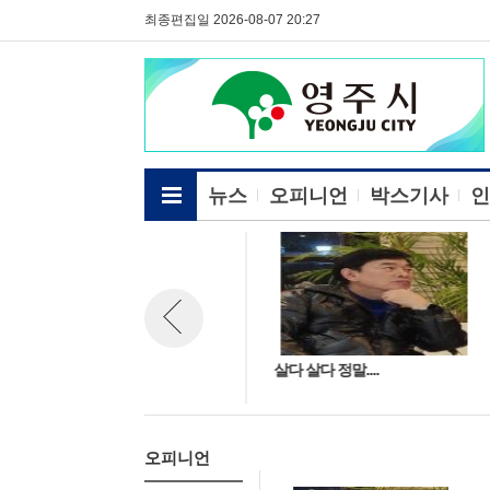
최종편집일 2026-08-07 20:27
전체메뉴보기
뉴스
오피니언
박스기사
인
국민은 실험 대상이 아니다
살다 살다 정말....
뉴스 이전보기
오피니언