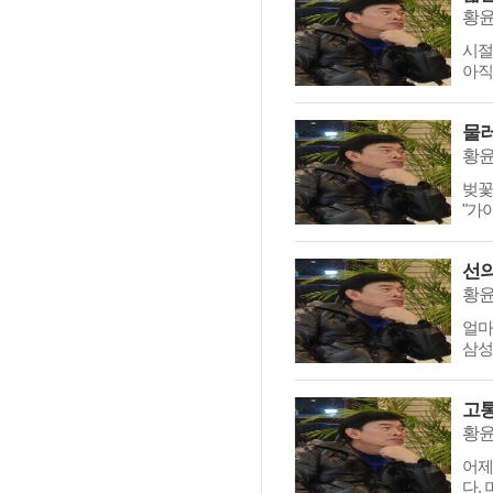
황
시절
아직
물러
황
벚꽃
"가
선의
황
얼마
삼성
고통
황
어제
다.