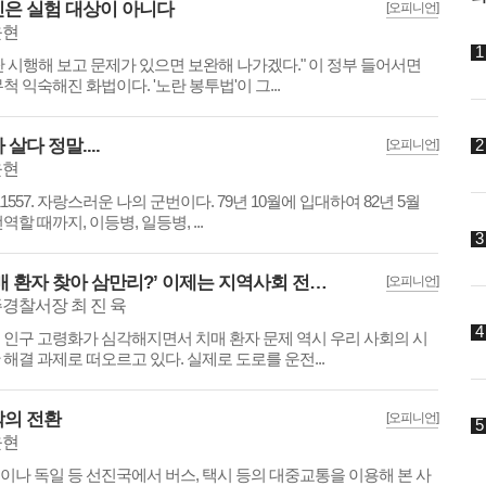
은 실험 대상이 아니다
[오피니언]
윤현
단 시행해 보고 문제가 있으면 보완해 나가겠다." 이 정부 들어서면
무척 익숙해진 화법이다. '노란 봉투법'이 그...
 살다 정말....
[오피니언]
윤현
11557. 자랑스러운 나의 군번이다. 79년 10월에 입대하여 82년 5월
역할 때까지, 이등병, 일등병, ...
‘치매 환자 찾아 삼만리?’ 이제는 지역사회 전체가 답할 때...
[오피니언]
경찰서장 최 진 육
 인구 고령화가 심각해지면서 치매 환자 문제 역시 우리 사회의 시
 해결 과제로 떠오르고 있다. 실제로 도로를 운전...
의 전환
[오피니언]
윤현
이나 독일 등 선진국에서 버스, 택시 등의 대중교통을 이용해 본 사