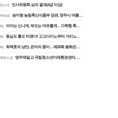
인사위원회 심의 결과(4급 이상)
도정소식]
송미령 농림축산식품부 장관, 영주시 여름사과 생육현황 및 산지유통 현장점검
경제/농업]
아이는 신나게, 부모는 여유롭게…가족형 축제로 확 달라진 제28회 봉화은어축제
화]
동심도 흥도 터졌다! 고고다이노부터 거리노래방까지
화]
최백호의 낭만, 은어의 풍미…제28회 봉화은어축제, ‘오감만족’
화]
영주제일고-국립청소년미래환경센터, 학교 밖 교육 실시
교육/청소년]