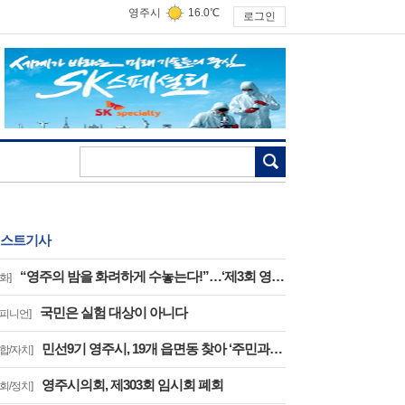
영주시
16.0℃
로그인
검색
스트기사
“영주의 밤을 화려하게 수놓는다!”…‘제3회 영주 서천 강변가요제’ 8월 2일 개최
화]
국민은 실험 대상이 아니다
오피니언]
민선9기 영주시, 19개 읍면동 찾아 ‘주민과의 대화’
종합/자치]
영주시의회, 제303회 임시회 폐회
의회/정치]