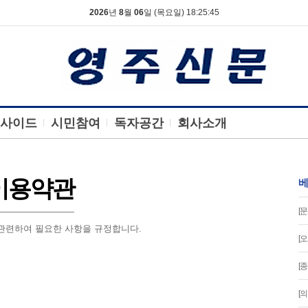
2026
년
8
월
06
일 (목요일) 18:25:46
사이드
시민참여
독자공간
회사소개
이용약관
베
[문
관련하여 필요한 사항을 규정합니다.
[
[
[