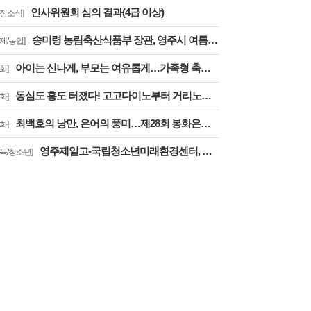
인사위원회 심의 결과(4급 이상)
도정소식]
송미령 농림축산식품부 장관, 영주시 여름사과 생육현황 및 산지유통 현장점검
경제/농업]
아이는 신나게, 부모는 여유롭게…가족형 축제로 확 달라진 제28회 봉화은어축제
화]
동심도 흥도 터졌다! 고고다이노부터 거리노래방까지
화]
최백호의 낭만, 은어의 풍미…제28회 봉화은어축제, ‘오감만족’
화]
영주제일고-국립청소년미래환경센터, 학교 밖 교육 실시
교육/청소년]