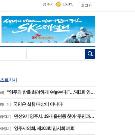
영주시
16.0℃
로그인
검색
스트기사
“영주의 밤을 화려하게 수놓는다!”…‘제3회 영주 서천 강변가요제’ 8월 2일 개최
화]
국민은 실험 대상이 아니다
오피니언]
민선9기 영주시, 19개 읍면동 찾아 ‘주민과의 대화’
종합/자치]
영주시의회, 제303회 임시회 폐회
의회/정치]