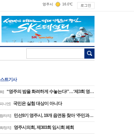
영주시
16.0℃
로그인
검색
스트기사
“영주의 밤을 화려하게 수놓는다!”…‘제3회 영주 서천 강변가요제’ 8월 2일 개최
화]
국민은 실험 대상이 아니다
오피니언]
민선9기 영주시, 19개 읍면동 찾아 ‘주민과의 대화’
종합/자치]
영주시의회, 제303회 임시회 폐회
의회/정치]