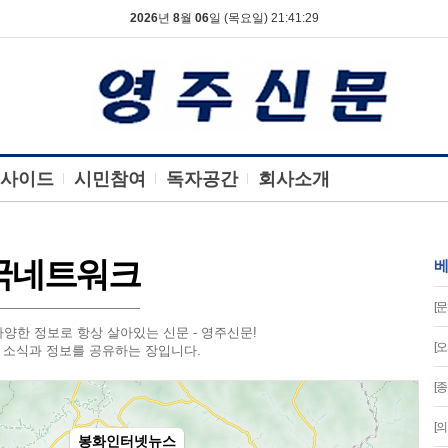
2026
년
8
월
06
일 (목요일) 21:41:30
사이드
시민참여
독자공간
회사소개
국네트워크
베
[문
양한 정보로 항상 살아있는 신문 - 영주신문!
[
 소식과 정보를 공유하는 장입니다.
[
[