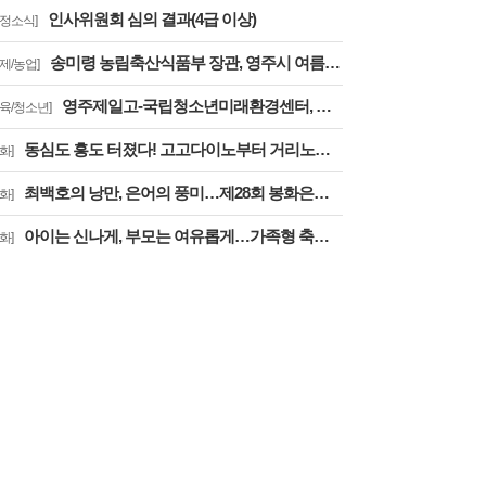
인사위원회 심의 결과(4급 이상)
도정소식]
송미령 농림축산식품부 장관, 영주시 여름사과 생육현황 및 산지유통 현장점검
경제/농업]
영주제일고-국립청소년미래환경센터, 학교 밖 교육 실시
교육/청소년]
동심도 흥도 터졌다! 고고다이노부터 거리노래방까지
화]
최백호의 낭만, 은어의 풍미…제28회 봉화은어축제, ‘오감만족’
화]
아이는 신나게, 부모는 여유롭게…가족형 축제로 확 달라진 제28회 봉화은어축제
화]