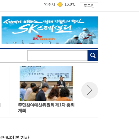
영주시
16.0℃
로그인
검색
주민참여예산위원회 제1차 총회
‘2040 미래도시 밑그림 그린다’
뉴스 다음보기
개최
근 많이 본 기사