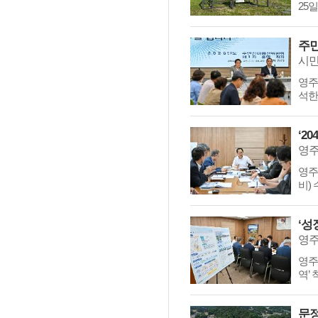
25
주민
영주
석한
‘2
영주
영주
비)
‘성
영주
역’
문정