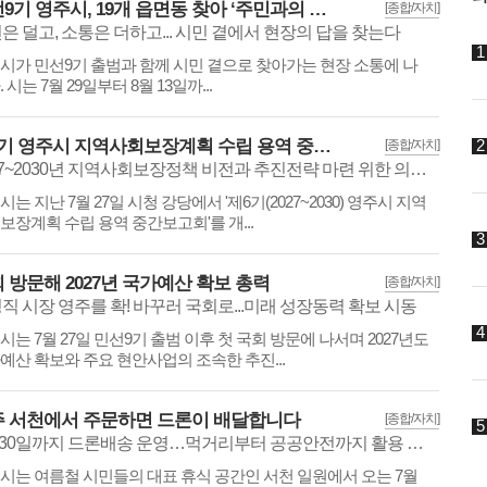
민선9기 영주시, 19개 읍면동 찾아 ‘주민과의 대화’
[종합/자치]
은 덜고, 소통은 더하고... 시민 곁에서 현장의 답을 찾는다
시가 민선9기 출범과 함께 시민 곁으로 찾아가는 현장 소통에 나
 시는 7월 29일부터 8월 13일까...
제6기 영주시 지역사회보장계획 수립 용역 중간보고회 개최
[종합/자치]
2027~2030년 지역사회보장정책 비전과 추진전략 마련 위한 의견수렴
는 지난 7월 27일 시청 강당에서 '제6기(2027~2030) 영주시 지역
보장계획 수립 용역 중간보고회'를 개...
 방문해 2027년 국가예산 확보 총력
[종합/자치]
직 시장 영주를 확! 바꾸러 국회로...미래 성장동력 확보 시동
시는 7월 27일 민선9기 출범 이후 첫 국회 방문에 나서며 2027년도
예산 확보와 주요 현안사업의 조속한 추진...
 서천에서 주문하면 드론이 배달합니다
[종합/자치]
8월 30일까지 드론배송 운영…먹거리부터 공공안전까지 활용 확대
시는 여름철 시민들의 대표 휴식 공간인 서천 일원에서 오는 7월