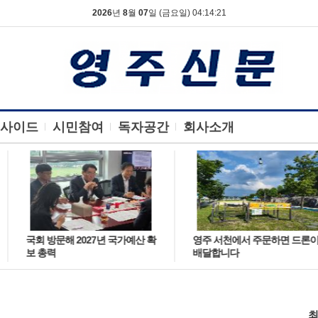
2026
년
8
월
07
일 (금요일) 04:14:21
사이드
시민참여
독자공간
회사소개
국회 방문해 2027년 국가예산 확
영주 서천에서 주문하면 드론이
보 총력
배달합니다
최