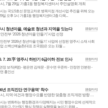
시, 7월 29일 가흥1동 행정복지센터서 주민설명회 개최
시는 국도5호선 문정교차로 병목지점 개선사업 추진을 위해 오는
 29일 오후 1시 가흥1동 행정복지센터 2층 다목...
시 청년마을, 예술로 청년과 지역을 잇는다
[종합/자치]
안전부 ‘2026 청년마을 만들기’사업 선정
안전부 '2026년 청년마을 만들기' 사업에 선정된 영주시 소재 사회
업 소백산예술촌(대표 조국원)은 오는 11월 ...
26. 7. 20.字 영주시 하반기 6급이하 전보 인사
[종합/자치]
부면장 보직(4명) - 평은면 김재문 - 문수면 우준하 - 안정면 안분란 -
면 홍인선
026년 조직진단 연구용역’ 착수
[종합/자치]
영주시, 지역 여건과 행정수요를 반영한 맞춤형 조직개편 방향 도출
시는 변화하는 행정환경과 다양해지는 시민 행정수요에 선제적으
대응하고, 민선9기 핵심 정책의 실행력을 높이기 위해 ...