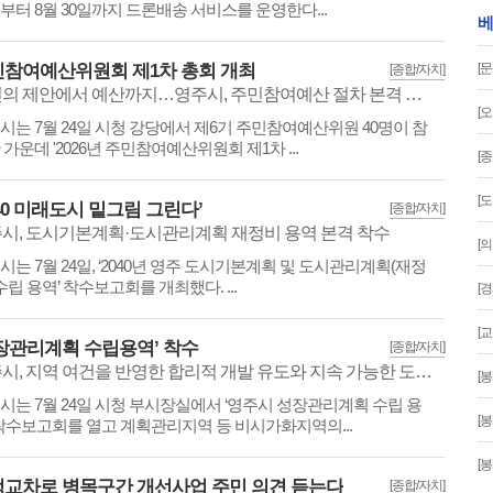
일부터 8월 30일까지 드론배송 서비스를 운영한다...
베
참여예산위원회 제1차 총회 개최
[문
[종합/자치]
시민의 제안에서 예산까지…영주시, 주민참여예산 절차 본격 시작
[
시는 7월 24일 시청 강당에서 제6기 주민참여예산위원 40명이 참
 가운데 '2026년 주민참여예산위원회 제1차 ...
[
[
040 미래도시 밑그림 그린다’
[종합/자치]
시, 도시기본계획·도시관리계획 재정비 용역 본격 착수
[
시는 7월 24일, ‘2040년 영주 도시기본계획 및 도시관리계획(재정
 수립 용역’ 착수보고회를 개최했다. ...
[
[
장관리계획 수립용역’ 착수
[종합/자치]
영주시, 지역 여건을 반영한 합리적 개발 유도와 지속 가능한 도시환경 조성
[봉
시는 7월 24일 시청 부시장실에서 ‘영주시 성장관리계획 수립 용
[봉
 착수보고회를 열고 계획관리지역 등 비시가화지역의...
[봉
교차로 병목구간 개선사업 주민 의견 듣는다
[종합/자치]