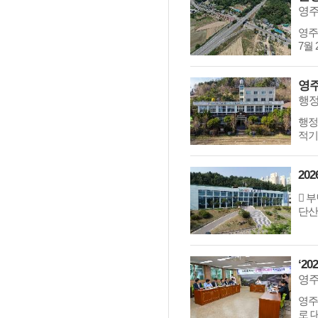
영주
영주
7월
영주
행정
행정
적기
20
󰏚 
단산
‘2
영주
로 