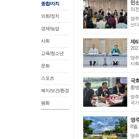
종합/자치
의전
의회/정치
영주
선다.
경제/농업
사회
교육/청소년
영주시
사회
문화
스포츠
국회
황병
복지/보건/환경
영주
국가
봉화
영주
영주