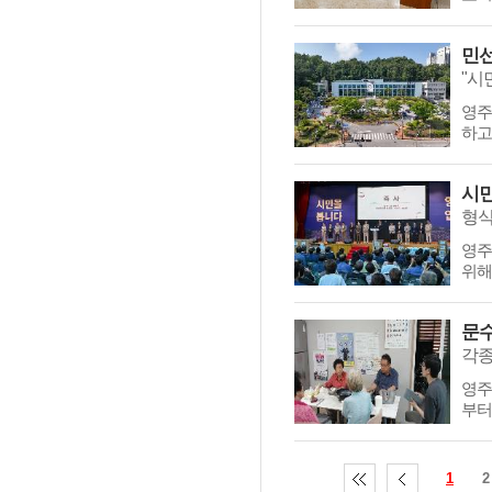
민선
"시
영주
하고
시민
형식
영주
위해
문수
각종
영주
부터
1
2