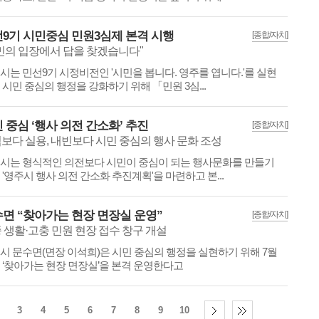
9기 시민중심 민원3심제 본격 시행
[종합/자치]
민의 입장에서 답을 찾겠습니다"
시는 민선9기 시정비전인 '시민을 봅니다. 영주를 엽니다.'를 실현
 시민 중심의 행정을 강화하기 위해 「민원 3심...
 중심 ‘행사 의전 간소화’ 추진
[종합/자치]
보다 실용, 내빈보다 시민 중심의 행사 문화 조성
시는 형식적인 의전보다 시민이 중심이 되는 행사문화를 만들기
 '영주시 행사 의전 간소화 추진계획'을 마련하고 본...
면 “찾아가는 현장 면장실 운영”
[종합/자치]
 생활·고충 민원 현장 접수 창구 개설
시 문수면(면장 이석희)은 시민 중심의 행정을 실현하기 위해 7월
 ‘찾아가는 현장 면장실’을 본격 운영한다고
3
4
5
6
7
8
9
10