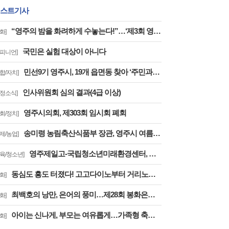
스트기사
“영주의 밤을 화려하게 수놓는다!”…‘제3회 영주 서천 강변가요제’ 8월 2일 개최
화]
국민은 실험 대상이 아니다
오피니언]
민선9기 영주시, 19개 읍면동 찾아 ‘주민과의 대화’
종합/자치]
인사위원회 심의 결과(4급 이상)
도정소식]
영주시의회, 제303회 임시회 폐회
의회/정치]
송미령 농림축산식품부 장관, 영주시 여름사과 생육현황 및 산지유통 현장점검
경제/농업]
영주제일고-국립청소년미래환경센터, 학교 밖 교육 실시
교육/청소년]
동심도 흥도 터졌다! 고고다이노부터 거리노래방까지
화]
최백호의 낭만, 은어의 풍미…제28회 봉화은어축제, ‘오감만족’
화]
아이는 신나게, 부모는 여유롭게…가족형 축제로 확 달라진 제28회 봉화은어축제
화]