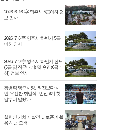
2026. 6. 16. 字 영주시 5급이하 전
보 인사
2026. 7. 6.字 영주시 하반기 5급
이하 인사
2026. 7. 9.字 영주시 하반기 전보
(5급 및 직무대리) 및 승진(6급이
하) 전보 인사
황병직 영주시장, ‘의전보다 시
민’ 우선한 취임식...민선 9기 첫
날부터 달랐다
철탄산 가치 재발견… 보존과 활
용 해법 모색