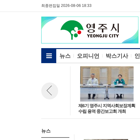
최종편집일 2026-08-06 18:33
전체메뉴보기
뉴스
오피니언
박스기사
인
민선9기 영주시, 19개 읍면동 찾
제6기 영주시 지역사회보장계획
뉴스 이전보기
아 ‘주민과의 대화’
수립 용역 중간보고회 개최
뉴스