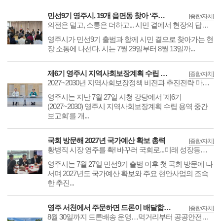
민선9기 영주시, 19개 읍면동 찾아 ‘주민과의 대화’
[종합/자치]
의전은 덜고, 소통은 더하고... 시민 곁에서 현장의 답을 찾는다
영주시가 민선9기 출범과 함께 시민 곁으로 찾아가는 현
장 소통에 나선다. 시는 7월 29일부터 8월 13일까...
제6기 영주시 지역사회보장계획 수립 용역 중간보고회 개최
[종합/자치]
2027~2030년 지역사회보장정책 비전과 추진전략 마련 위한 의견수렴
영주시는 지난 7월 27일 시청 강당에서 '제6기
(2027~2030) 영주시 지역사회보장계획 수립 용역 중간
보고회'를 개...
국회 방문해 2027년 국가예산 확보 총력
[종합/자치]
황병직 시장 영주를 확! 바꾸러 국회로...미래 성장동력 확보 시동
영주시는 7월 27일 민선9기 출범 이후 첫 국회 방문에 나
서며 2027년도 국가예산 확보와 주요 현안사업의 조속
한 추진...
영주 서천에서 주문하면 드론이 배달합니다
[종합/자치]
8월 30일까지 드론배송 운영…먹거리부터 공공안전까지 활용 확대