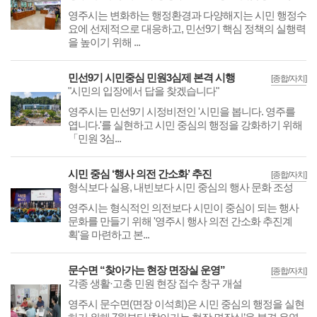
영주시는 변화하는 행정환경과 다양해지는 시민 행정수
요에 선제적으로 대응하고, 민선9기 핵심 정책의 실행력
을 높이기 위해 ...
민선9기 시민중심 민원3심제 본격 시행
[종합/자치]
"시민의 입장에서 답을 찾겠습니다"
영주시는 민선9기 시정비전인 '시민을 봅니다. 영주를
엽니다.'를 실현하고 시민 중심의 행정을 강화하기 위해
「민원 3심...
시민 중심 ‘행사 의전 간소화’ 추진
[종합/자치]
형식보다 실용, 내빈보다 시민 중심의 행사 문화 조성
영주시는 형식적인 의전보다 시민이 중심이 되는 행사
문화를 만들기 위해 '영주시 행사 의전 간소화 추진계
획'을 마련하고 본...
문수면 “찾아가는 현장 면장실 운영”
[종합/자치]
각종 생활·고충 민원 현장 접수 창구 개설
영주시 문수면(면장 이석희)은 시민 중심의 행정을 실현