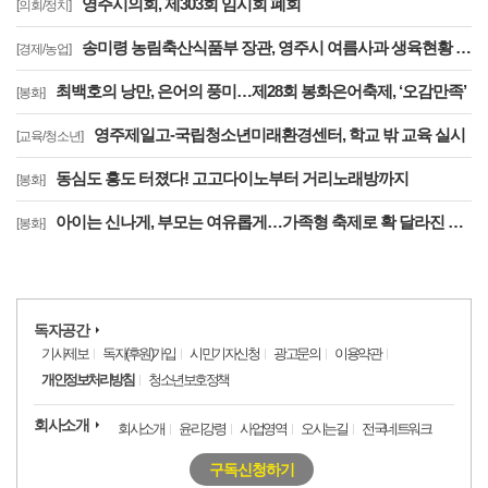
영주시의회, 제303회 임시회 폐회
[의회/정치]
송미령 농림축산식품부 장관, 영주시 여름사과 생육현황 및 산지유통 현장점검
[경제/농업]
최백호의 낭만, 은어의 풍미…제28회 봉화은어축제, ‘오감만족’
[봉화]
영주제일고-국립청소년미래환경센터, 학교 밖 교육 실시
[교육/청소년]
동심도 흥도 터졌다! 고고다이노부터 거리노래방까지
[봉화]
아이는 신나게, 부모는 여유롭게…가족형 축제로 확 달라진 제28회 봉화은어축제
[봉화]
독자공간
기사제보
독자(후원)가입
시민기자신청
광고문의
이용약관
개인정보처리방침
청소년보호정책
회사소개
회사소개
윤리강령
사업영역
오시는길
전국네트워크
구독신청하기