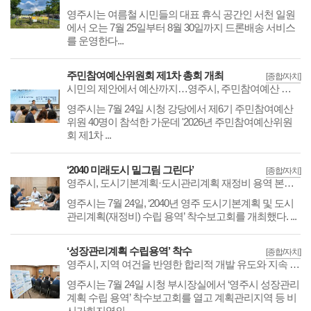
영주시는 여름철 시민들의 대표 휴식 공간인 서천 일원
에서 오는 7월 25일부터 8월 30일까지 드론배송 서비스
를 운영한다...
주민참여예산위원회 제1차 총회 개최
[종합/자치]
시민의 제안에서 예산까지…영주시, 주민참여예산 절차 본격 시작
영주시는 7월 24일 시청 강당에서 제6기 주민참여예산
위원 40명이 참석한 가운데 '2026년 주민참여예산위원
회 제1차 ...
‘2040 미래도시 밑그림 그린다’
[종합/자치]
영주시, 도시기본계획·도시관리계획 재정비 용역 본격 착수
영주시는 7월 24일, ‘2040년 영주 도시기본계획 및 도시
관리계획(재정비) 수립 용역’ 착수보고회를 개최했다. ...
‘성장관리계획 수립용역’ 착수
[종합/자치]
영주시, 지역 여건을 반영한 합리적 개발 유도와 지속 가능한 도시환경 조성
영주시는 7월 24일 시청 부시장실에서 ‘영주시 성장관리
계획 수립 용역’ 착수보고회를 열고 계획관리지역 등 비
시가화지역의...