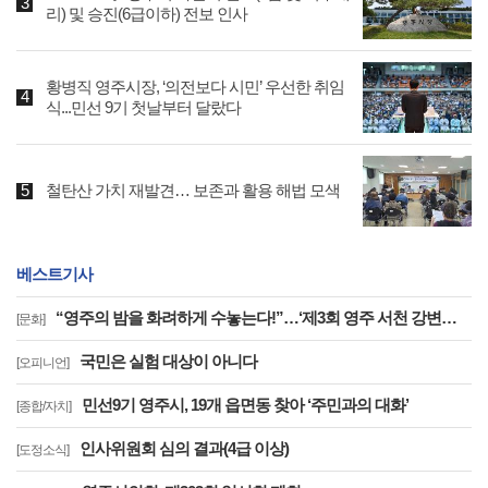
리) 및 승진(6급이하) 전보 인사
황병직 영주시장, ‘의전보다 시민’ 우선한 취임
식...민선 9기 첫날부터 달랐다
철탄산 가치 재발견… 보존과 활용 해법 모색
베스트기사
“영주의 밤을 화려하게 수놓는다!”…‘제3회 영주 서천 강변가요제’ 8월 2일 개최
[문화]
국민은 실험 대상이 아니다
[오피니언]
민선9기 영주시, 19개 읍면동 찾아 ‘주민과의 대화’
[종합/자치]
인사위원회 심의 결과(4급 이상)
[도정소식]