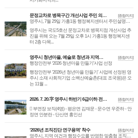
문정교차로 병목구간 개선사업 주민 의견 듣는다
[종합/자치]
영주시, 7월 29일 가흥1동 행정복지센터서 주민설명회 개최
영주시는 국도5호선 문정교차로 병목지점 개선사업 추
진을 위해 오는 7월 29일 오후 1시 가흥1동 행정복지센
터 2층 다목...
영주시 청년마을, 예술로 청년과 지역을 잇는다
[종합/자치]
행정안전부 ‘2026 청년마을 만들기’사업 선정
행정안전부 '2026년 청년마을 만들기' 사업에 선정된 영
주시 소재 사회적기업 소백산예술촌(대표 조국원)은 오
는 11월 ...
2026. 7. 20.字 영주시 하반기 6급이하 전보 인사
[종합/자치]
󰏚 부면장 보직(4명) - 평은면 김재문 - 문수면 우준하 - 안
정면 안분란 - 단산면 홍인선
‘2026년 조직진단 연구용역’ 착수
[종합/자치]
영주시, 지역 여건과 행정수요를 반영한 맞춤형 조직개편 방향 도출