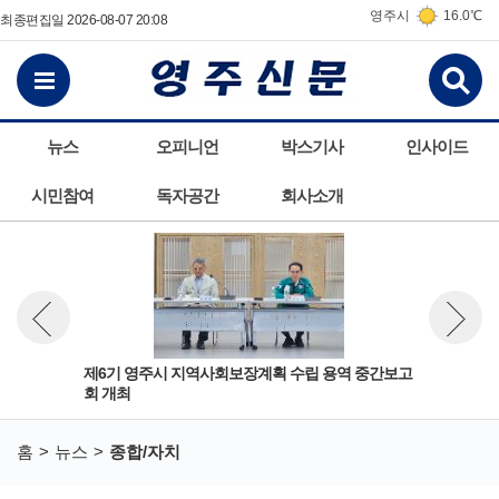
영주시
16.0℃
최종편집일 2026-08-07 20:08
검
전체메뉴보기
뉴스
오피니언
박스기사
인사이드
시민참여
독자공간
회사소개
’
제6기 영주시 지역사회보장계획 수립 용역 중간보고
국회
뉴스 이전보기
뉴스 다
회 개최
홈
뉴스
종합/자치