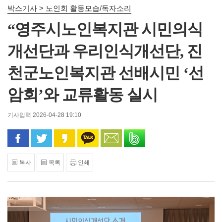
박스기사 > 노인회 활동모습/독자소리
“영주시노인복지관 시민의식
개선단과 우리인식개선단, 진
천군노인복지관 선배시민 ‘선
암회’와 교류활동 실시
기사입력 2026-04-28 19:10
페이스북으로 공유
트위터로 공유
카카오 스토리로 공유
카카오톡으로 공유
문자로 공유
밴드로 공유
복사
목록
인쇄