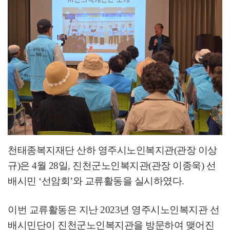
천태종복지재단 산하 영주시노인복지관
(
관장 이상
규
)
은
4
월
28
일
,
진천군노인복지관
(
관장 이종욱
)
선
배시민
‘
선암회
’
와 교류활동을 실시하였다
.
이번 교류활동은 지난
2023
년 영주시노인복지관 선
배시민단이 진천군노인복지관을 방문하여 맺어진