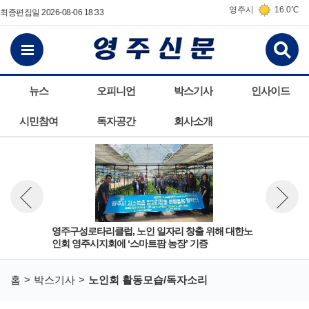
영주시
16.0℃
최종편집일 2026-08-06 18:33
검
전체메뉴보기
뉴스
오피니언
박스기사
인사이드
시민참여
독자공간
회사소개
 안
영주구성로타리클럽, 노인 일자리 창출 위해 대한노
영주
뉴스 이전보기
뉴스 다
인회 영주시지회에 ‘스마트팜 농장’ 기증
과 
홈
박스기사
노인회 활동모습/독자소리