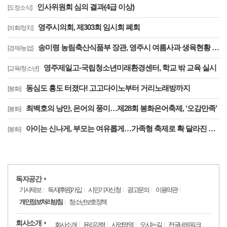
인사위원회 심의 결과(4급 이상)
[도정소식]
영주시의회, 제303회 임시회 폐회
[의회/정치]
송미령 농림축산식품부 장관, 영주시 여름사과 생육현황 및 산지유통 현장점검
[경제/농업]
영주제일고-국립청소년미래환경센터, 학교 밖 교육 실시
[교육/청소년]
동심도 흥도 터졌다! 고고다이노부터 거리노래방까지
[봉화]
최백호의 낭만, 은어의 풍미…제28회 봉화은어축제, ‘오감만족’
[봉화]
아이는 신나게, 부모는 여유롭게…가족형 축제로 확 달라진 제28회 봉화은어축제
[봉화]
독자공간
기사제보
독자(후원)가입
시민기자신청
광고문의
이용약관
개인정보처리방침
청소년보호정책
회사소개
회사소개
윤리강령
사업영역
오시는길
전국네트워크