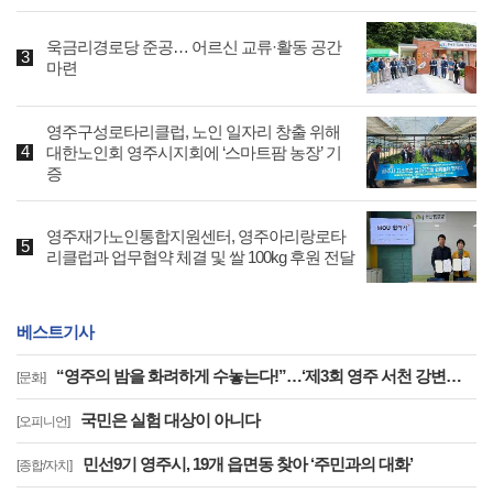
욱금리경로당 준공… 어르신 교류·활동 공간
마련
영주구성로타리클럽, 노인 일자리 창출 위해
대한노인회 영주시지회에 ‘스마트팜 농장’ 기
증
영주재가노인통합지원센터, 영주아리랑로타
리클럽과 업무협약 체결 및 쌀 100kg 후원 전달
베스트기사
“영주의 밤을 화려하게 수놓는다!”…‘제3회 영주 서천 강변가요제’ 8월 2일 개최
[문화]
국민은 실험 대상이 아니다
[오피니언]
민선9기 영주시, 19개 읍면동 찾아 ‘주민과의 대화’
[종합/자치]