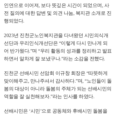
인연으로 이어져
,
보다 뜻깊은 시간이 되었으며
,
사
전 질의에 대한 답변 및 의견 나눔
,
복지관 소개로 진
행되었다
.
2023
년 진천군노인복지관을 다녀왔던 시민의식개
선단과 우리인식개선단은
“
이렇게 다시 만나게 되
어 반가웠다
.”
며
“
우리 활동의 성과를 정리하고 발표
하면서 알차게 잘 보냈구나
.”
라는 소감을 전했다
.
진천군 선배시민 선암회 이규창 회장은
“
따뜻하게
맞이해주고
,
만나주셔서 감사하다
.”
며
, “
노인들이 돌
봄의 대상이 아니라 돌봄의 주체가 되는 선배시민의
역할을 잘 실천해보자
.”
라는 인사를 하였다
.
선배시민은
‘
시민
’
으로 공동체와 후배시민 돌봄을