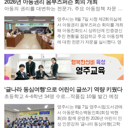
2026년 아동권리 옴부즈퍼슨 회의 개최
아동의 권리를 대변하는 전문가, 주요 아동정책 자문 나서...
영주시는 8월 7일 시청 제2회의실에
서 아동권리 옴부즈퍼슨 회의를 개최
해 아동친화도시 상위단계 인증갱신
추진 현황을 점검하고 주요 아동정책
에 대한 전문가 자문을 실시했다. 영
주시 아동권리 옴부즈퍼슨은 변호사
와 교수, 아동 분야 전문가
'글나라 동심여행'으로 어린이 글쓰기 역량 키웠다
초등학교 4~6학년 34명 수료…작품집 10월 발간 예정
영주시는 8월 7일 영주시립도서관에
서 아동문학소백동인회(회장 박현
화)와 함께 운영한 2026년 어린이 인
성 인문강좌 '글나라 동심여행(고학