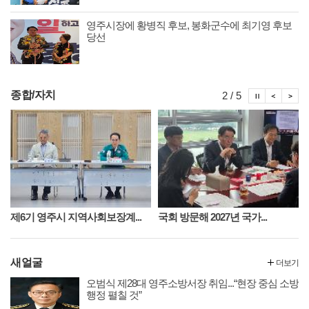
영주시장에 황병직 후보, 봉화군수에 최기영 후보
당선
시정뉴스
시정
시
종합/자치
2 / 5
제6기 영주시 지역사회보장계...
국회 방문해 2027년 국가...
새얼굴
더보기
오범식 제28대 영주소방서장 취임...“현장 중심 소방
행정 펼칠 것”