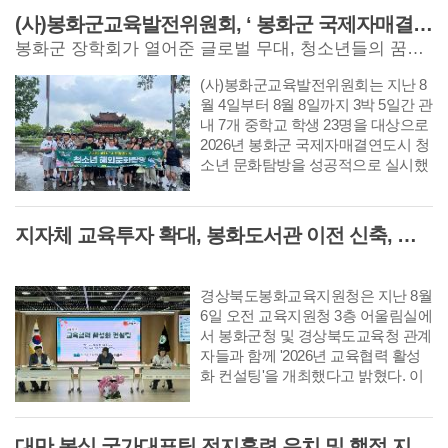
(사)봉화군교육발전위원회, ‘ 봉화군 국제자매결연도시 청소년 문화탐방 ’성료
봉화군 장학회가 열어준 글로벌 무대, 청소년들의 꿈과 안목 넓혔다
(사)봉화군교육발전위원회는 지난 8
월 4일부터 8월 8일까지 3박 5일간 관
내 7개 중학교 학생 23명을 대상으로
2026년 봉화군 국제자매결연도시 청
소년 문화탐방을 성공적으로 실시했
다. 이번 문화탐방은 봉화군과 베트
남 박닌성 뜨선방 간
지자체 교육투자 확대, 봉화도서관 이전 신축, 학교 체육관 건립 등 핵심 현안 논의
경상북도봉화교육지원청은 지난 8월
6일 오전 교육지원청 3층 어울림실에
서 봉화군청 및 경상북도교육청 관계
자들과 함께 '2026년 교육협력 활성
화 컨설팅'을 개최했다고 밝혔다. 이
번 컨설팅은 지자체와 교육지원청 간
의 소통을 강화하고,
대만 복싱 국가대표팀 전지훈련 유치 및 행정 지원 나서