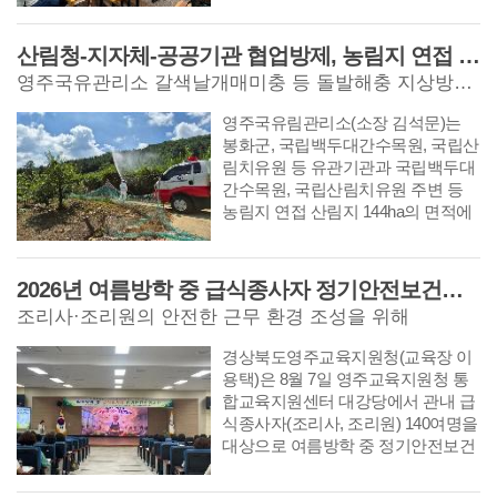
그램은 지역
산림청-지자체-공공기관 협업방제, 농림지 연접 산림내 돌발해충 공동대응
영주국유관리소 갈색날개매미충 등 돌발해충 지상방제 실시
영주국유림관리소(소장 김석문)는
봉화군, 국립백두대간수목원, 국립산
림치유원 등 유관기관과 국립백두대
간수목원, 국립산림치유원 주변 등
농림지 연접 산림지 144ha의 면적에
대해, 2026년 7월 22일부터 8월 3일
까지 돌발병해충
2026년 여름방학 중 급식종사자 정기안전보건교육 실시
조리사·조리원의 안전한 근무 환경 조성을 위해
경상북도영주교육지원청(교육장 이
용택)은 8월 7일 영주교육지원청 통
합교육지원센터 대강당에서 관내 급
식종사자(조리사, 조리원) 140여명을
대상으로 여름방학 중 정기안전보건
교육을 실시했다. 이번 교육은 학교
급식실 현장에서