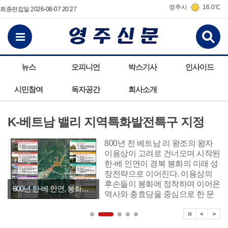
영주시
16.0℃
최종편집일 2026-08-07 20:27
검
전체메뉴보기
뉴스
오피니언
박스기사
인사이드
시민참여
독자공간
회사소개
K-베트남 밸리 지역특화발전특구 지정
800년 전 베트남 리 왕조의 왕자
이용상이 고려로 건너오며 시작된
한-베 인연이 경북 봉화의 미래 성
장전략으로 이어진다. 이용상의
후손들이 봉화에 정착하며 이어온
800년 한-베 인연, 봉화의 미래 성장동력으로
역사와 충효당을 중심으로 한 문
화자산이 중소벤처기업부 심의를
탑뉴스 
탑뉴
탑
거쳐 지역특화발전특구로 인정받
았다. 봉화군(군수 최기영)은 8월