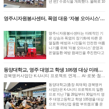
년 편)' 수료식을 개최했다. 올해로 10
회째를 맞은 '글나라 동심여행(고학
년 편)'은 평소
영주시자원봉사센터, 폭염 대응 ‘자봉 오아시스’ 운영...시원한 생수 나눔으로 주민 건강 지킨다.
영주시자원봉사센터는 이례적인 기
온 상승과 폭염의 장기화에 따른 온
열질환 예방과 시민들의 안전한 여름
나기를 위해 ‘자봉 오아시스’ 운영과
온열질환 예방 캠페인을 추진한다고
밝혔다. ‘자봉 오아시스’는 폭염 속 야
외 활동으로 지친
동양대학교, 영주 대영고 학생 105명 대상 미래산업 융합 부트캠프 운영
경북앵커사업단 K-U시티 프로젝트 연계… AI·로봇·첨단베어링 융합교육으로 지역 미래인재 양성
동양대학교(총장 최재욱) 경북앵커
사업단은 K-U시티 프로젝트의 일환
으로 지난 7월 28일부터 30일까지 영
주 대영고등학교 학생 105명을 대상
으로 '미래산업 융합 부트캠프'를 운
영했다고 8월 7일 밝혔다. 이번 프로