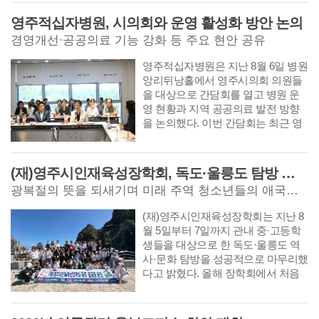
6일 열린 제60차 지역특화발전특
영주적십자병원, 시의회와 운영 활성화 방안 논의
구위원회에서 ‘봉화 K-베트남 밸
리 지역특화발전특구’ 계획이 원
경영개선∙공공의료 기능 강화 등 주요 현안 공유
안 가결돼 최종 지정됐다고 밝혔
영주적십자병원은 지난 8월 6일 병원
다. 이번 지정은 봉화의 한-베 역사
앙리뒤낭홀에서 영주시의회 의원들
문화 자산을 보존하는 데 그치지
을 대상으로 간담회를 열고 병원 운
않고 관광과 국제교류,
영 현황과 지역 공공의료 발전 방향
을 논의했다. 이번 간담회는 최근 영
주시의회에서 제기된 병원 운영과 재
정 지원 등에 관한
(재)영주시인재육성장학회, 독도·울릉도 탐방 성공적 마무리
광복절의 뜻을 되새기며 미래 주역 청소년들의 애국심 및 국토 수호 의지 다져
(재)영주시인재육성장학회는 지난 8
월 5일부터 7일까지 관내 중·고등학
생들을 대상으로 한 독도·울릉도 역
사·문화 탐방을 성공적으로 마무리했
다고 밝혔다. 올해 장학회에서 처음
으로 진행된 이번 탐방은 민족의 빛
을 되찾은 광복절의