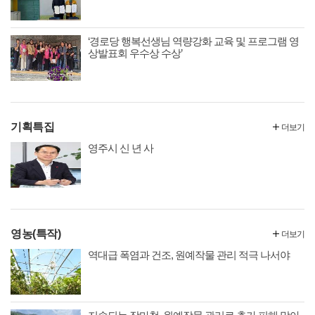
‘경로당 행복선생님 역량강화 교육 및 프로그램 영
상발표회 우수상 수상’
기획특집
더보기
영주시 신 년 사
영농(특작)
더보기
역대급 폭염과 건조, 원예작물 관리 적극 나서야