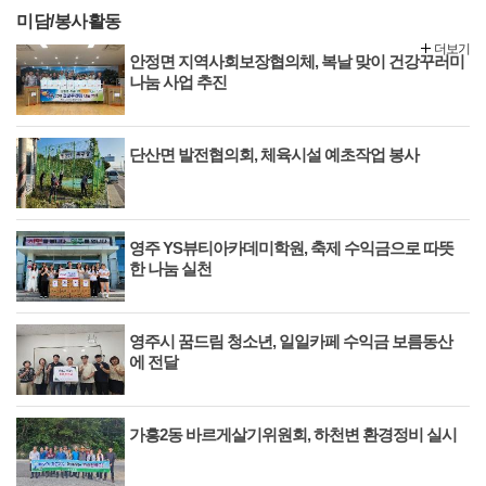
미담/봉사활동
더보기
안정면 지역사회보장협의체, 복날 맞이 건강꾸러미
나눔 사업 추진
단산면 발전협의회, 체육시설 예초작업 봉사
영주 YS뷰티아카데미학원, 축제 수익금으로 따뜻
한 나눔 실천
영주시 꿈드림 청소년, 일일카페 수익금 보름동산
에 전달
가흥2동 바르게살기위원회, 하천변 환경정비 실시