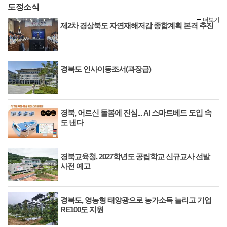
도정소식
더보기
제2차 경상북도 자연재해저감 종합계획 본격 추진
경북도 인사이동조서(과장급)
경북, 어르신 돌봄에 진심... AI 스마트베드 도입 속
도 낸다
경북교육청, 2027학년도 공립학교 신규교사 선발
사전 예고
경북도, 영농형 태양광으로 농가소득 늘리고 기업
RE100도 지원