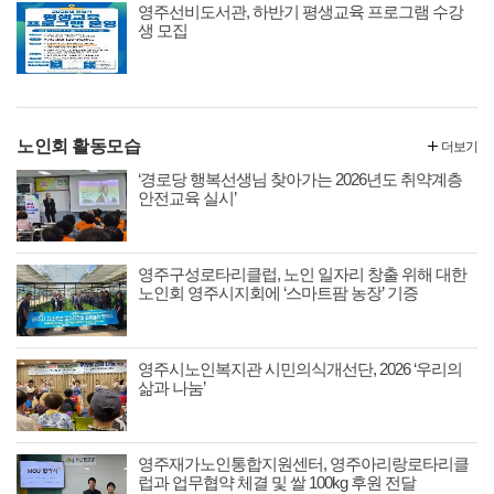
영주선비도서관, 하반기 평생교육 프로그램 수강
생 모집
노인회 활동모습
더보기
‘경로당 행복선생님 찾아가는 2026년도 취약계층
안전교육 실시’
영주구성로타리클럽, 노인 일자리 창출 위해 대한
노인회 영주시지회에 ‘스마트팜 농장’ 기증
영주시노인복지관 시민의식개선단, 2026 ‘우리의
삶과 나눔’
영주재가노인통합지원센터, 영주아리랑로타리클
럽과 업무협약 체결 및 쌀 100kg 후원 전달