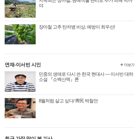
지속되는 장마철, 원예작물 관리로 추가 피해 막아
야
장마철 고추 탄저병 비상, 예방이 최우선!
연재-이서빈 시인
더보기
민중의 생애로 다시 쓴 한국 현대사 ― 이서빈 대하
소설 『소백산맥』론
8월처럼 살고 싶다/ 靑民 박철언
최근 가장 많이 본 기사