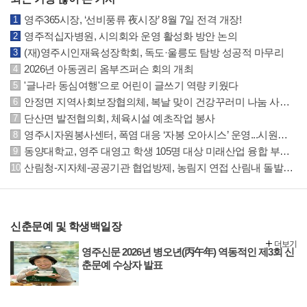
영주365시장, ‘선비풍류 夜시장’ 8월 7일 전격 개장!
영주적십자병원, 시의회와 운영 활성화 방안 논의
(재)영주시인재육성장학회, 독도·울릉도 탐방 성공적 마무리
2026년 아동권리 옴부즈퍼슨 회의 개최
'글나라 동심여행'으로 어린이 글쓰기 역량 키웠다
안정면 지역사회보장협의체, 복날 맞이 건강꾸러미 나눔 사업 추진
단산면 발전협의회, 체육시설 예초작업 봉사
영주시자원봉사센터, 폭염 대응 ‘자봉 오아시스’ 운영...시원한 생수 나눔으로 주민 건강 지킨다.
동양대학교, 영주 대영고 학생 105명 대상 미래산업 융합 부트캠프 운영
산림청-지자체-공공기관 협업방제, 농림지 연접 산림내 돌발해충 공동대응
신춘문예 및 학생백일장
더보기
영주신문 2026년 병오년(丙午年) 역동적인 제3회 신
춘문예 수상자 발표