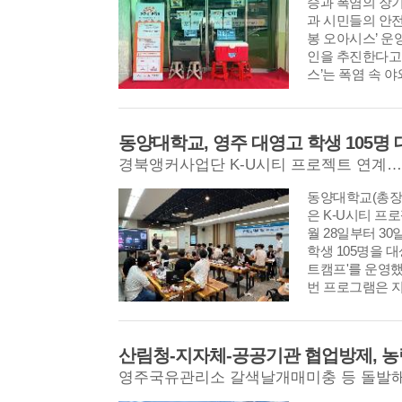
승과 폭염의 장
과 시민들의 안전
봉 오아시스’ 운
인을 추진한다고 
스’는 폭염 속 
동양대학교(총장
은 K-U시티 프
월 28일부터 3
학생 105명을 
트캠프'를 운영했
번 프로그램은 
영주국유관리소 갈색날개매미충 등 돌발해