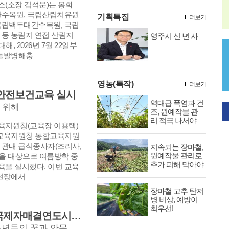
상’
(소장 김석문)는 봉화
간수목원, 국립산림치유원
기획특집
더보기
국립백두대간수목원, 국립
 등 농림지 연접 산림지
영주시 신 년 사
대해, 2026년 7월 22일부
 돌발병해충
영농(특작)
더보기
기안전보건교육 실시
역대급 폭염과 건
 위해
조, 원예작물 관
리 적극 나서야
지원청(교육장 이용택)
영주교육지원청 통합교육지원
 관내 급식종사자(조리사,
지속되는 장마철,
원예작물 관리로
명을 대상으로 여름방학 중
추가 피해 막아야
을 실시했다. 이번 교육
 현장에서
장마철 고추 탄저
병 비상, 예방이
최우선!
(사)봉화군교육발전위원회, ‘ 봉화군 국제자매결연도시 청소년 문화탐방 ’성료
봉화군 장학회가 열어준 글로벌 무대, 청소년들의 꿈과 안목 넓혔다