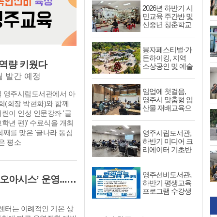
2026년 하반기 시
민교육 주간반 및
신중년 청춘학교
수강생 모집
봉자페스티벌·가
든하이킹, 지역
 역량 키웠다
소상공인 및 예술
인 참여자 공개
월 발간 예정
모집
임업에 첫걸음,
7일 영주시립도서관에서 아
영주시 맞춤형 임
(회장 박현화)와 함께
산물 재배교육으
어린이 인성 인문강좌 '글
로 시작하세요
학년 편)' 수료식을 개최
0회째를 맞은 '글나라 동심
영주시립도서관,
하반기 미디어 크
'은 평소
리에이터 기초반
수강생 모집
영주선비도서관,
영주시자원봉사센터, 폭염 대응 ‘자봉 오아시스’ 운영...시원한 생수 나눔으로 주민 건강 지킨다.
하반기 평생교육
프로그램 수강생
모집
터는 이례적인 기온 상