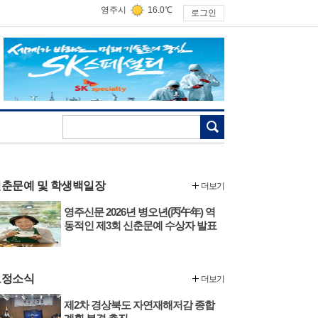
영주시
16.0℃
로그인
검색
춘문예 및 학생백일장
더보기
영주신문 2026년 병오년(丙午年) 역
동적인 제3회 신춘문예 수상자 발표
도정소식
더보기
제2차 경상북도 자연재해저감 종합