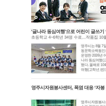
'글나라 동심여행'으로 어린이 글쓰기
초등학교 4~6학년 34명 수료…작품집 10
영주시는 8월 
동문학소백동인회
운영한 2026년 
나라 동심여행(고
했다. 올해로 1
여행(고학년 편)
영주시자원봉사센