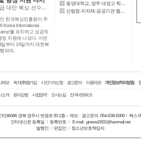
및 행정 지원 나서
동양대학교, 영주 대영고 학생 105명 대상 미래산업 융합 부트캠프 운영
올림픽 금메달리스트 린위팅 등 세계 정상급 대만 복싱 선수단 영주 방문
산림청-지자체-공공기관 협업방제, 농림지 연접 산림내 돌발해충 공동대응
인 한국복싱진흥원이 주
orea International
ing Camp’를 유치하고 성공적
행정 지원에 나섰다. 이번
3일부터 14일까지 대한복
행되며,
사제보
독자(후원)가입
시민기자신청
광고문의
이용약관
개인정보처리방침
사소개
윤리강령
사업영역
오시는길
전국네트워크
(우)36086 경북 영주시 번영로 93 2층
제보ㆍ광고문의: 054-638-5000
팩스 05
인터넷신문 등록일:
등록번호:
E-mail : yjnews2002@hanmail.net
발행인:
편집인:
청소년보호책임자: