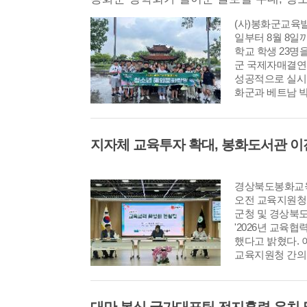
(사)봉화군교육발
일부터 8월 8일까
학교 학생 23명을
군 국제자매결연
성공적으로 실시
화군과 베트남 
경상북도봉화교육
오전 교육지원청
군청 및 경상북
'2026년 교육협
했다고 밝혔다.
교육지원청 간의