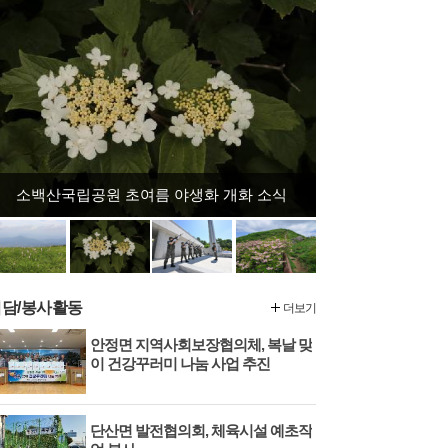
지
이전보기
스 다음보기
소백산국립공원 초여름 야생화 개화 소식
“그분들이 지켜준 미소, 우리들이 전하는 감사”…영주시, 제71회 현충일 추념식 거행
해 2027년 국가...
영주 서천에서 주문하면 드론...
주민참여예산
담/봉사활동
더보기
안정면 지역사회보장협의체, 복날 맞
이 건강꾸러미 나눔 사업 추진
단산면 발전협의회, 체육시설 예초작