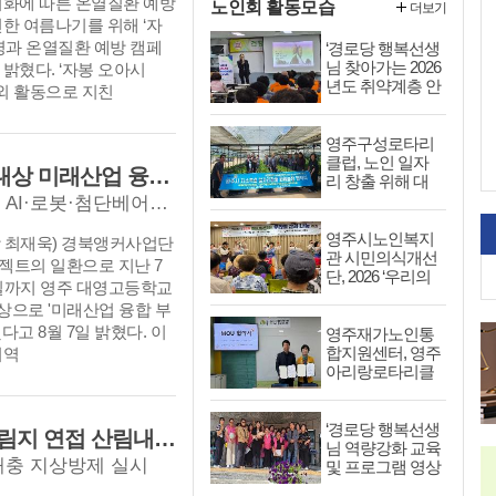
기화에 따른 온열질환 예방
노인회 활동모습
더보기
한 여름나기를 위해 ‘자
영과 온열질환 예방 캠페
‘경로당 행복선생
님 찾아가는 2026
밝혔다. ‘자봉 오아시
년도 취약계층 안
야외 활동으로 지친
전교육 실시’
영주구성로타리
클럽, 노인 일자
동양대학교, 영주 대영고 학생 105명 대상 미래산업 융합 부트캠프 운영
리 창출 위해 대
한노인회 영주시
경북앵커사업단 K-U시티 프로젝트 연계… AI·로봇·첨단베어링 융합교육으로 지역 미래인재 양성
지회에 ‘스마트팜
농장’ 기증
영주시노인복지
 최재욱) 경북앵커사업단
관 시민의식개선
로젝트의 일환으로 지난 7
단, 2026 ‘우리의
0일까지 영주 대영고등학교
삶과 나눔’
대상으로 '미래산업 융합 부
다고 8월 7일 밝혔다. 이
영주재가노인통
합지원센터, 영주
지역
아리랑로타리클
럽과 업무협약 체
결 및 쌀 100kg 후
원 전달
‘경로당 행복선생
산림청-지자체-공공기관 협업방제, 농림지 연접 산림내 돌발해충 공동대응
님 역량강화 교육
충 지상방제 실시
및 프로그램 영상
발표회 우수상 수