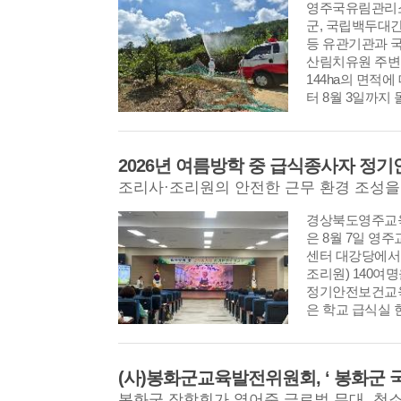
영주국유림관리소
군, 국립백두대
등 유관기관과 
산림치유원 주변
144ha의 면적에 
터 8월 3일까지
2026년 여름방학 중 급식종사자 정
조리사·조리원의 안전한 근무 환경 조성을
경상북도영주교육
은 8월 7일 
센터 대강당에서
조리원) 140여
정기안전보건교육
은 학교 급식실