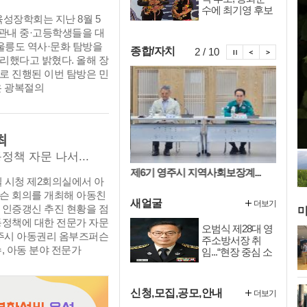
수에 최기영 후보
성장학회는 지난 8월 5
당선
관내 중·고등학생들을 대
울릉도 역사·문화 탐방을
시정뉴스 정
시정뉴스 
시정뉴
종합/자치
2 / 10
리했다고 밝혔다. 올해 장
로 진행된 이번 탐방은 민
은 광복절의
최
책 자문 나서...
9기 영주시, 19개 읍...
제6기 영주시 지역사회보장계...
국회 방문
일 시청 제2회의실에서 아
슨 회의를 개최해 아동친
새얼굴
더보기
 인증갱신 추진 현황을 점
미
동정책에 대한 전문가 자문
오범식 제28대 영
영주시 아동권리 옴부즈퍼슨
주소방서장 취
, 아동 분야 전문가
임...“현장 중심 소
방행정 펼칠 것”
신청,모집,공모,안내
더보기