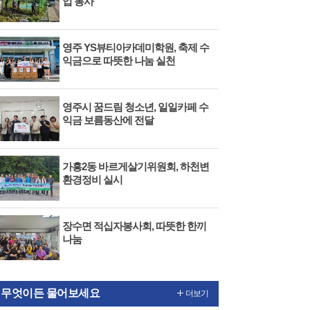
업 봉사
영주 YS뷰티아카데미학원, 축제 수
익금으로 따뜻한 나눔 실천
영주시 꿈드림 청소년, 일일카페 수
익금 보름동산에 전달
가흥2동 바르게살기위원회, 하천변
환경정비 실시
장수면 적십자봉사회, 따뜻한 한끼
나눔
무엇이든 물어보세요
더보기