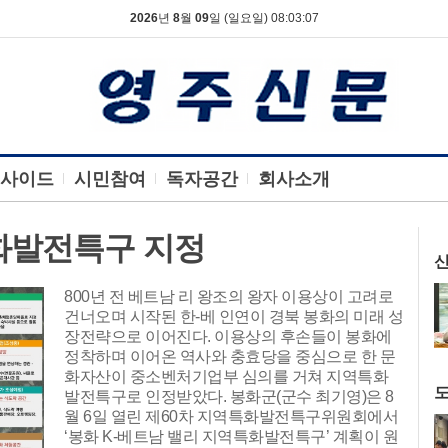
2026
년
8
월
09
일 (일요일) 08:03:08
사이드
시민참여
독자공간
회사소개
화발전특구 지정
신
800년 전 베트남 리 왕조의 왕자 이용상이 고려로
건너오며 시작된 한-베 인연이 경북 봉화의 미래 성
장전략으로 이어진다. 이용상의 후손들이 봉화에
정착하며 이어온 역사와 충효당을 중심으로 한 문
화자산이 중소벤처기업부 심의를 거쳐 지역특화
발전특구로 인정받았다. 봉화군(군수 최기영)은 8
월 6일 열린 제60차 지역특화발전특구위원회에서
‘봉화 K-베트남 밸리 지역특화발전특구’ 계획이 원