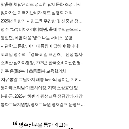
맞춤형 체납관리로 성실한 납세문화 조성 나서
찾아가는 지역기반비자 제도 설명회 개최
2026년 하반기 시민교육 주간반 및 신중년 청춘학교 수강생 모집
영주 YS뷰티아카데미학원, 축제 수익금으로 따뜻한 나눔 실천
봉현면, 폭염 대응 '냉수 나눔 서비스' 운영
사관학교 통합, 이제 대통령이 답해야 합니다!
코레일 영주역 「경북 레일 프렌즈」 선정 행사
소백산 삼가야영장, 2026년 한국소비자산업평가 숙박 분야 우수업체 선정
영주 온(溫)누리 초등돌봄·교육협의체
‘자유통일’ 그날까지 태릉 육사의 광야는 지켜져야 한다!
봉자페스티벌·가든하이킹, 지역 소상공인 및 예술인 참여자 공개 모집
봉화군, 2026년 하반기 평생교육 정규강좌 개강
봉화교육지원청, 영재교육원 영재캠프 운영으로 자연 속에서 미래를 설계하다