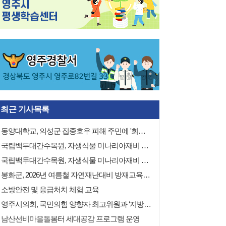
최근 기사목록
동양대학교, 의성군 집중호우 피해 주민에 '회복응원 꾸러미' 지원
국립백두대간수목원, 자생식물 미나리아재비 재배관리 안내서 발간
국립백두대간수목원, 자생식물 미나리아재비 재배관리 안내서 발간
봉화군, 2026년 여름철 자연재난대비 방재교육 실시
소방안전 및 응급처치 체험 교육
영주시의회, 국민의힘 양향자 최고위원과 ‘지방소멸위기 극복을 위한 AI·첨단산업 육성방안 논의’
남산선비마을돌봄터 세대공감 프로그램 운영