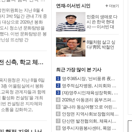
연재-이서빈 시인
더보기
전위원회는 지난 8월 4
지 3박 5일간 관내 7개 중
민중의 생애로 다
시 쓴 한국 현대
 대상으로 2026년 봉화
사 ― 이서빈 대
도시 청소년 문화탐방을
하소설 『소백산
했다. 이번 문화탐방은 봉
맥』론
박닌성 뜨선방 간
8월처럼 살고 싶
다/ 靑民 박철언
지자체 교육투자 확대, 봉화도서관 이전 신축, 학교 체육관 건립 등 핵심 현안 논의
최근 가장 많이 본 기사
영주365시장, ‘선비풍류 夜시장’ 8월 7일 전격 개장!
지원청은 지난 8월 6일
영주적십자병원, 시의회와 운영 활성화 방안 논의
 3층 어울림실에서 봉화
도교육청 관계자들과 함께
(재)영주시인재육성장학회, 독도·울릉도 탐방 성공적 마무리
력 활성화 컨설팅'을 개최
2026년 아동권리 옴부즈퍼슨 회의 개최
 이번 컨설팅은 지자체와
'글나라 동심여행'으로 어린이 글쓰기 역량 키웠다
 소통을 강화하고,
안정면 지역사회보장협의체, 복날 맞이 건강꾸러미 나눔 사업 추진
단산면 발전협의회, 체육시설 예초작업 봉사
영주시자원봉사센터, 폭염 대응 ‘자봉 오아시스’ 운영...시원한 생수 나눔으로 주민 건강 지킨다.