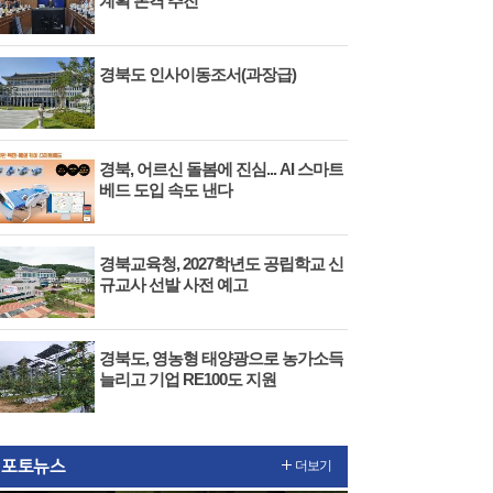
계획 본격 추진
경북도 인사이동조서(과장급)
전보기
 다음보기
경북, 어르신 돌봄에 진심... AI 스마트
베드 도입 속도 낸다
경북교육청, 2027학년도 공립학교 신
규교사 선발 사전 예고
경북도, 영농형 태양광으로 농가소득
늘리고 기업 RE100도 지원
포토뉴스
더보기