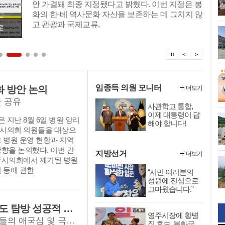
안 가결돼 최종 지정됐다고 밝혔다. 이번 지정은 봉
화의 한-베 역사문화 자산을 보존하는 데 그치지 않
고 관광과 국제교류,
로
탑뉴스 정지
탑뉴스 이
탑뉴스
임종득 의원 모니터
 방안 논의
더보기
안 공유
사관학교 통합,
이제 대통령이 답
지난 8월 6일 병원 앙리
해야 합니다!
시의회 의원들을 대상으
 병원 운영 현황과 지역
향을 논의했다. 이번 간
지방선거
더보기
주시의회에서 제기된 병원
 등에 관한
“시민 여러분의
성원에 진심으로
고마웠습니다.”
(재)영주시인재육성장학회, 독도·울릉도 탐방 성공적 마무리
영주시장에 황병
광복절의 뜻을 되새기며 미래 주역 청소년들의 애국심 및 국토 수호 의지 다져
직 후보, 봉화군