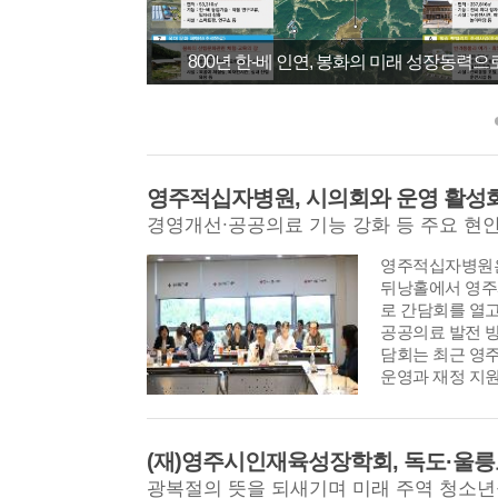
800년 한-베 인연, 봉화의 미래 성장동력으
영주적십자병원, 시의회와 운영 활성화
경영개선∙공공의료 기능 강화 등 주요 현
영주적십자병원은 
뒤낭홀에서 영주
로 간담회를 열고
공공의료 발전 방
담회는 최근 영
운영과 재정 지원