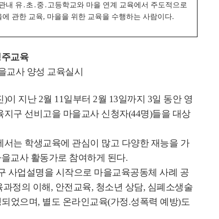
관내 유
․
초
․
중
․
고등학교와 마을 연계 교육에서 주도적으로
에 관한 교육
,
마을을 위한 교육을 수행하는 사람이다
.
영주교육
을교사 양성 교육실시
진
)
이 지난
2
월
11
일부터
2
월
13
일까지
3
일 동안 영
육지구 선비고을 마을교사 신청자
(44
명
)
들을 대상
서는 학생교육에 관심이 많고 다양한 재능을 가
마을교사 활동가로 참여하게 된다
.
구 사업설명을 시작으로 마을교육공동체 사례 공
육과정의 이해
,
안전교육
,
청소년 상담
,
심폐소생술
성되었으며
,
별도 온라인교육
(
가정
.
성폭력 예방
)
도