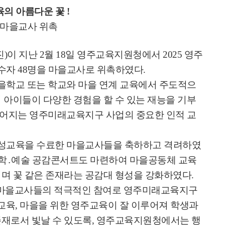
육의 아름다운 꽃
!
마을교사 위촉
진
)
이 지난
2
월
18
일 영주교육지원청에서
2025
영주
이수자
48
명을 마을교사로 위촉하였다
.
학교 또는 학교와 마을 연계 교육에서 주도적으
 아이들이 다양한 경험을 할 수 있는 재능을 기부
어지는 영주미래교육지구 사업의 중요한 인적 교
성교육을 수료한 마을교사들을 축하하고 격려하였
학
․
예술 공감콘서트도 마련하여 마을공동체 교육
이며 꽃 같은 존재라는 공감대 형성을 강화하였다
.
 마을교사들의 적극적인 참여로 영주미래교육지구
교육
,
마을을 위한 영주교육이 잘 이루어져 학생과
존재로서 빛날 수 있도록
,
영주교육지원청에서는 행