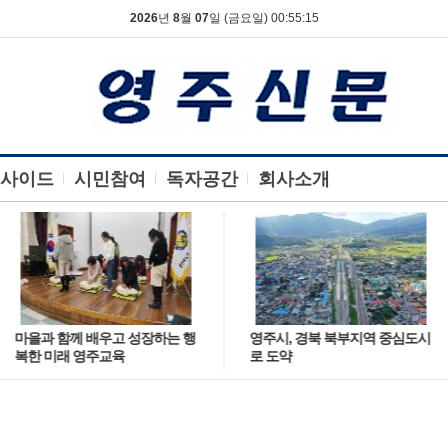
2026
년
8
월
07
일 (금요일) 00:55:16
사이드
시민참여
독자공간
회사소개
마을과 함께 배우고 성장하는 행
영주시, 경북 북부지역 중심도시
복한 미래 영주교육
로 도약