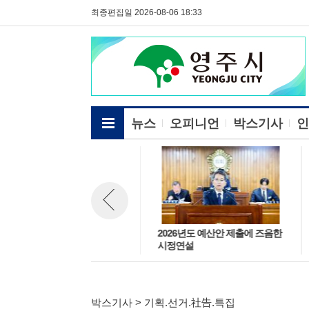
최종편집일 2026-08-06 18:33
전체메뉴보기
뉴스
오피니언
박스기사
인
영주시 신 년 사
2026년도 예산안 제출에 즈음한
뉴스 이전보기
시정연설
박스기사 > 기획.선거.社告.특집