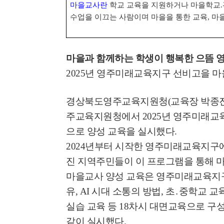
마을교사
란
학교 교육을 지원하거나 마을학교
.
수업을 이끄는 사람이며 마을을 통한 교육
,
마을
마을과 함께하는 학생이 행복한 으뜸 
2025
년 영주미래교육지구 선비고을 마
경상북도영주교육지원청
(
교육장 박종
주교육지원청에서
2025
년 영주미래교
으로 양성 교육을 실시했다
.
2024
년부터 시작한 영주미래교육지구에
진 지역주민들이 이 프로그램을 통해 
마을교사 양성 교육은 영주미래교육지
유
, AI
시대 소통의 방법
,
초
․
중학교 교
실습 교육 등
18
차시 대면교육으로 구
같이 실시했다
.