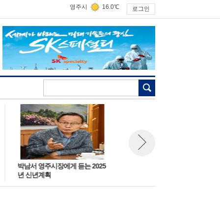
영주시
16.0℃
로그인
검색
박남서 영주시장에게 듣는 2025
단풍 절경 속 즐거운 가을 캠핑!
뉴스 다음보기
년 신년계획