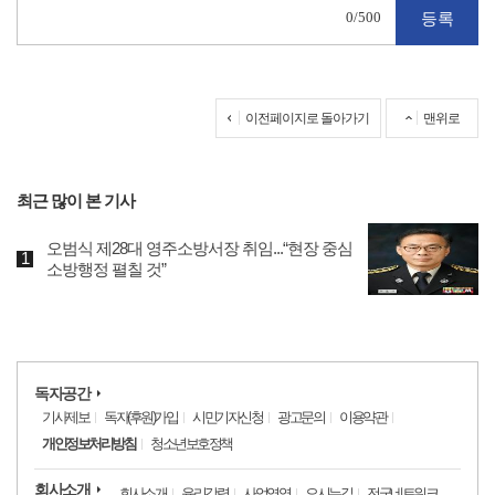
0
/500
이전페이지로 돌아가기
맨위로
최근 많이 본 기사
오범식 제28대 영주소방서장 취임...“현장 중심
소방행정 펼칠 것”
독자공간
기사제보
독자(후원)가입
시민기자신청
광고문의
이용약관
개인정보처리방침
청소년보호정책
회사소개
회사소개
윤리강령
사업영역
오시는길
전국네트워크