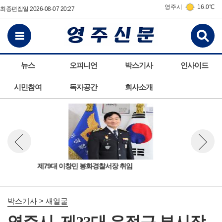
영주시
16.0℃
최종편집일 2026-08-07 20:27
검
전체메뉴보기
뉴스
오피니언
박스기사
인사이드
시민참여
독자공간
회사소개
소방
제79대 이창민 봉화경찰서장 취임
한국
뉴스 이전보기
뉴스 다
박스기사 > 새얼굴