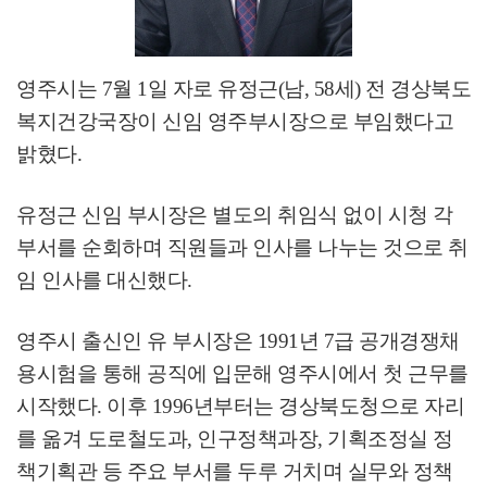
영주시는
7
월
1
일 자로 유정근
(
남
, 58
세
)
전 경상북도
복지건강국장이 신임 영주부시장으로 부임했다고
밝혔다
.
유정근 신임 부시장은 별도의 취임식 없이 시청 각
부서를 순회하며 직원들과 인사를 나누는 것으로 취
임 인사를 대신했다
.
영주시 출신인 유 부시장은
1991
년
7
급 공개경쟁채
용시험을 통해 공직에 입문해 영주시에서 첫 근무를
시작했다
.
이후
1996
년부터는 경상북도청으로 자리
를 옮겨 도로철도과
,
인구정책과장
,
기획조정실 정
책기획관 등 주요 부서를 두루 거치며 실무와 정책