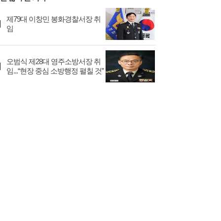
제79대 이창민 봉화경찰서장 취
임
오범식 제28대 영주소방서장 취
임...“현장 중심 소방행정 펼칠 것”