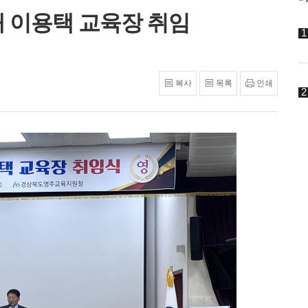
대 이용택 교육장 취임
복사
목록
인쇄