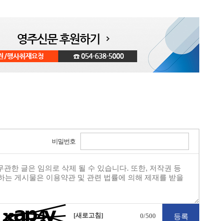
비밀번호
[새로고침]
0
/500