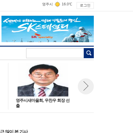
영주시
16.0℃
로그인
검색
영주시새마을회, 우찬우 회장 선
제3대 박영규 경상북도 119산
뉴스 다음보기
출
특수대응단장 취임
근 많이 본 기사