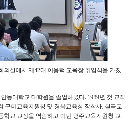
회의실에서 제
42
대 이용택 교육장 취임식을 가졌
,
안동대학교 대학원을 졸업하였다
. 1989
년 첫 교직
쳐 구미교육지원청 및 경북교육청 장학사
,
칠곡교
등학교 교장을 역임하고 이번 영주교육지원청 교