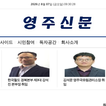
2026
년
8
월
07
일 (금요일) 09:30:29
사이드
시민참여
독자공간
회사소개
한국철도 경북본부 제3대 강석
김석문 영주국유림관리소장 취
진 본부장 취임
임
최