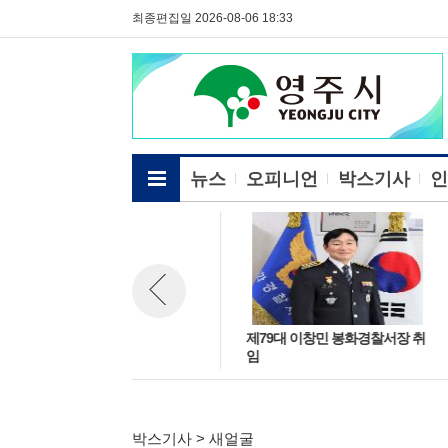
최종편집일 2026-08-06 18:33
전체메뉴보기
뉴스
오피니언
박스기사
인
오범식 제28대 영주소방서장 취
제79대 이창민 봉화경찰서장 취
뉴스 이전보기
임...“현장 중심 소방행정 펼칠
임
것”
박스기사 > 새얼굴