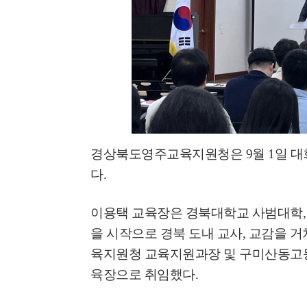
경상북도영주교육지원청은
9
월
1
일 대
다
.
이용택 교육장은 경북대학교 사범대학
을 시작으로 경북 도내 교사
,
교감을 거
육지원청 교육지원과장 및 구미산동고
육장으로 취임했다
.