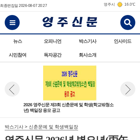
영주시
16.0℃
최종편집일 2026-08-07 20:27
검
전체메뉴보기
뉴스
오피니언
박스기사
인사이드
시민참여
독자공간
회사소개
 신
2026 영주신문 제3회 신춘문예 및 학생(학교밖청소
영주
뉴스 이전보기
뉴스 다
년) 백일장 응모 공고
춘문
박스기사 > 신춘문예 및 학생백일장