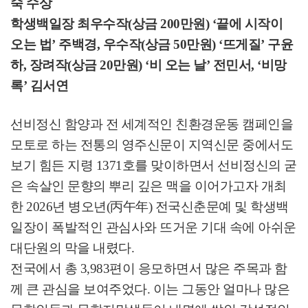
숙 수상
학생백일장 최우수작
(
상금
200
만원
) ‘
끝에 시작이
오는 법
’
주백경
,
우수작
(
상금
50
만원
) ‘
뜨게질
’
구윤
하
,
장려작
(
상금
20
만원
) ‘
비 오는 날
’
전민서
, ‘
비망
록
’
김서연
선비정신 함양과 전 세계적인 친환경운동 캠페인을
모토로 하는 전통의 영주신문이 지역신문 중에서도
보기 힘든 지령
1371
호를 맞이하면서 선비정신의 굳
은 속살인 문향의 뿌리 깊은 맥을 이어가고자 개최
한
2026
년 병오년
(
丙午年
)
전국신춘문예 및 학생백
일장이 폭발적인 관심사와 뜨거운 기대 속에 아쉬운
대단원의 막을 내렸다
.
전국에서 총
3,983
편이 응모하면서 많은 주목과 함
께 큰 관심을 보여주었다
.
이는 그동안 얼마나 많은