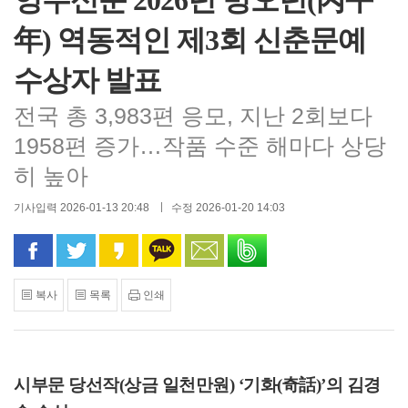
영주신문 2026년 병오년(丙午
年) 역동적인 제3회 신춘문예
수상자 발표
전국 총 3,983편 응모, 지난 2회보다
1958편 증가…작품 수준 해마다 상당
히 높아
기사입력 2026-01-13 20:48
수정 2026-01-20 14:03
페이스북으로 공유
트위터로 공유
카카오 스토리로 공유
카카오톡으로 공유
문자로 공유
밴드로 공유
복사
목록
인쇄
시부문 당선작
(
상금 일천만원
) ‘
기화
(
奇話
)’
의 김경