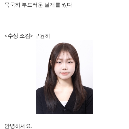
묵묵히 부드러운 날개를 짰다
<수상 소감>
구윤하
안녕하세요
.