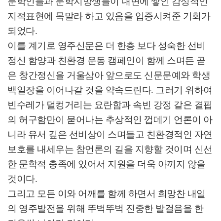
문학인들과 문학지망생들이 내면에 쌓인 감성적인
지적표현에 목말라 하고 있음을 입증시켜준 기회가
되었다
.
이를 계기로 영주신문은 더 한층 보다 성숙한 선비
정신 함양과 친환경 운동 캠페인이 함께 스며든 곧
은 창간정신을 거울삼아 앞으로도 신문문예와 학생
백일장을 이어나갈 것을 약속드린다
.
그러기 위하여
빈수레가 덜컹거리는 요란함과 속빈 강정 같은 결핍
의 허구함만이 묻어나는 추상적인 껍데기 언론이 아
니라 유서 깊은 선비상이 스며들고 친환경적인 자연
보호를 내세우는 참언론의 길을 지향할 것이며 신선
한 문학적 충족에 있어서 지원을 더욱 아끼지 않을
것이다
.
그리고 모든 이와 어깨를 함께 하면서 희망찬 내일
의 영주발전을 위해 뚜벅뚜벅 진중한 발걸음을 한