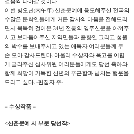
걸음씩 나아갈 것이다
.
이번 병오년
(
丙午年
)
신춘문예에 응모해주신 전국의
수많은 문학인들에게 거듭 감사의 마음을 전해드리
면서 묵묵히 걸어온
34
년 전통의 영주신문을 아껴주
시고 보다듬어주신 지역민들과 출향인 그리고 성원
의 박수를 보내주시고 있는 애독자 여러분들께 두
손 모아 감사드린다
.
아울러 수상자와 옥고를 어렵
게 골라주신 심사위원 여러분들에게도 당선 축하와
함께 희망이 가득한 신년의 푸근함과 넘치는 행운을
드리고 싶다
. -
편집자 주
-
= 수상작품 =
<신춘문예 시 부문 당선작>