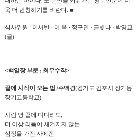
대하는 바이다
.
또 문인을 키워가는 영주신문이 더
욱 더 번창하기를 바란다
.
■
심사위원
:
이서빈
·
이 옥
·
정구민
·
글빛나
·
박영교
(
글
)
<백일장 부문 : 최우수작>
끝에 시작이 오는 법 /
주백경
(
경기도 김포시 장기동
장기고등학교
)
사람 명 끝에 다다라도
,
더 이상 리듬이 새겨지지 않는
심장을 가진 자에겐