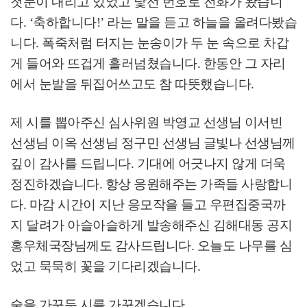
첫눈이 내리고 있었고 낯선 번호로 전화가 왔습니
다
. ‘
축하합니다
!’
라는 말을 듣고 하늘을 올려다봤습
니다
.
폭죽처럼 터지는 눈송이가 두 눈 속으로 차갑
게 들어와 뜨겁게 흘러넘쳤습니다
.
한동안 그 자리
에서 눈발을 뒤집어쓰고도 참 따뜻했습니다
.
제 시를 뽑아주신 심사위원 박영교 선생님 이서빈
선생님 이옥 선생님 정구민 선생님 글빛나 선생님께
깊이 감사를 드립니다
.
기대에 어긋나지 않게 더욱
정진하겠습니다
.
항상 응원해주는 가족들 사랑합니
다
.
마감 시간이 지난 응모작을 들고 우편집중국까
지 달려가 아슬아슬하게 발송해주신 김해대동 공지
홍우체국장님께도 감사드립니다
.
오늘도 나무를 심
었고 묵묵히 꽃을 기다리겠습니다
.
숲을 가꾸듯 시를 가꾸겠습니다
.