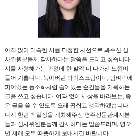
아직 많이 미숙한 시를 다정한 시선으로 봐주신 심
사위원분들께 감사하다는 말씀을 드리고 싶습니다
.
시를 사랑해가는 과정에 한 발짝 더 다가선 느낌이
들어 기쁩니다
.
녹아버린 아이스크림이나
,
담벼락에
피어있는 능소화처럼 숨어있는 순간들을 기록하는
글을 쓰고 싶습니다
.
여과 없이 세상을 바라보는
,
좋
은 글을 쓸 수 있도록 오래 곱씹고 생각하겠습니다
.
다시 한번 백일장을 개최해주신 영주신문관계자분
들과 심사위원분들께 감사하다는 말씀드리며
,
병오
년 새해 모두 따뜻하게 보내시길 바랍니다
.