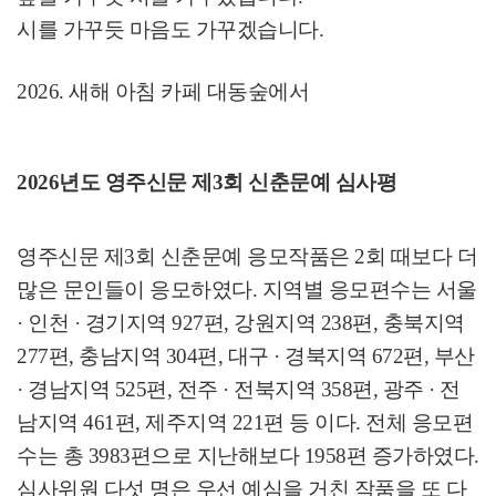
시를 가꾸듯 마음도 가꾸겠습니다
.
2026.
새해 아침 카페 대동숲에서
2026
년도 영주신문 제
3
회 신춘문예 심사평
영주신문 제
3
회 신춘문예 응모작품은
2
회 때보다 더
많은 문인들이 응모하였다
.
지역별 응모편수는 서울
·
인천
·
경기지역
927
편
,
강원지역
238
편
,
충북지역
277
편
,
충남지역
304
편
,
대구
·
경북지역
672
편
,
부산
·
경남지역
525
편
,
전주
·
전북지역
358
편
,
광주
·
전
남지역
461
편
,
제주지역
221
편 등 이다
.
전체 응모편
수는 총
3983
편으로 지난해보다
1958
편 증가하였다
.
심사위원 다섯 명은 우선 예심을 거친 작품을 또 다