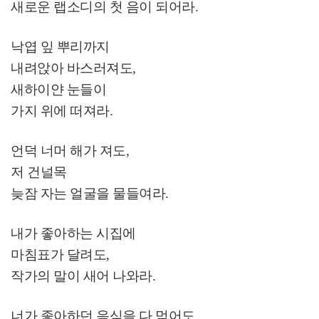
새로운 랩소디의 첫 음이 되어라
.
낙엽 잎 뿌리까지
내려앉아 바스러져도
,
새하이얀 눈들이
가지 위에 떠져라
.
언덕 너머 해가 져도
,
저 건널목
늦잠 자는 얼굴을 물들여라
.
내가 좋아하는 시집에
마침표가 달려도
,
작가의 말이 새어 나와라
.
너가 좋아하던 음식을 다 먹어도
,