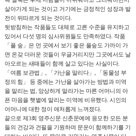
살아가게 되는 것이고 거기에는 긍정적인 성장과 발
전이 뒤따르게 되는 것이다
.
뒷받침하는 작품들도 대체로 고른 수준을 유지하고
있어서 다섯 명의 심사위원들도 만족하였다
.
작품
「
풀 숲
」
은 먼 곳에서 보기 좋은 풀숲도 가까이 가
면 온갖 더러운 것들이 우글거리지만 그곳에서도 날
아오르는 새때들이 함께 살고 있다는 사실이다
.
「
여름 보관법
」
,
「
가난을 말리다
」
,
「
동물성 부
정의 힘
」
등 중에는 가난을 살아가는 방법과 미역
을 말리는 법
,
앙상하게 말라가는 마른 어머니의 아
픈 마음을 햇볕에 말리는 미역에 비유했다
.
시인의
어머니에 대한 정이 애처롭게 느껴졌다
.
끝으로 제
3
회 영주신문 신춘문예에 응모한 모든 분
들의 건강과 건필을 기원하며 문운이 함께하기를 기