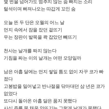
몇 번을 넘어가도 멈추지 않는 숨 빠지는 소리
털석이며 빠져나오는 따갑게 꼬인 숨
오늘 뜬 두 단은 오월의 어느 날
먼지 속에서 잠을 잤던 겉뜨기
우는 장판이 발목을 콱 잡았던 빼뜨기
천사는 날개를 짜지 않는다
기침을 짜는 이의 날개는 어떤 모양일까
남은 아홉 달에는 먼지 쌓일 틈도 없이 자꾸 코가 빠
졌다
고봉밥을 밀어넣고 반나절을 닦아대던 삼 년은 코가
없었다
또다시 돌아온 아홉 달은 품지 못했다
사십 주를 못 채운 안뜨기는 그렇게 날개가 못됐다