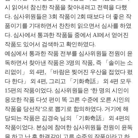
시 읽어서 참신한 작품을 찾아내려고 전력을 다했
다
.
심사위원들은
3
회 작품이
2
회 때보다 더 좋은 작
품이기를 기대하면서 찬찬히 읽으면서 심사를 하였
다
.
심사에서 통과한 작품들 중에서
AI
에서 얻어진
작품도 있어서 검색하고 확인하였다
.
예심에서 통과한 작품 전부를 심사위원들 전원이 윤
독하면서 찾아낸 작품은
3
명의 작품
,
즉
「
솔이는 소
리없이
」
외
4
편
,
「
바람은 찢어진 우산을 접었다 폈
다 한다
」
외
4
편
,
그리고
「
기화
奇話
」
외
4
편 모두
15
편의 작품이었다
.
심사위원들은
‘
한 명의 시인이
응모한 작품 다섯 편이 똑 고른 수준에 오른 시인의
작품을 당선작
’
으로 뽑기로 합의하였다
.
거기에 해
당되는 작품은 김경숙 님의
「
기화
奇話
」
외
4
편의
작품이었다
.
본심에 참여한 심사위원들 전원이 윤독
을 하고 난 후 한결같이 고른 수준의 작품이라고 하