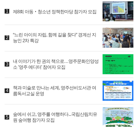
제8회 아동‧청소년 정책한마당 참가자 모집
“느린 아이의 자립, 함께 길을 찾다” 경계선 지
능인 2차 특강
내 이야기가 한 권의 책으로…영주문화인양성
소 '영주 에디터' 참여자 모집
책과 미술로 만나는 세계, 영주선비도서관 여
름독서교실 운영
숲에서 쉬고, 영주를 여행하다...국립산림치유
원 숲여행 참가자 모집