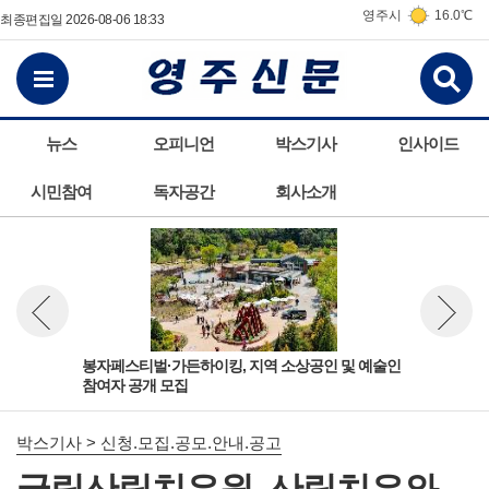
영주시
16.0℃
최종편집일 2026-08-06 18:33
검
전체메뉴보기
뉴스
오피니언
박스기사
인사이드
시민참여
독자공간
회사소개
학교
봉자페스티벌·가든하이킹, 지역 소상공인 및 예술인
임업
뉴스 이전보기
뉴스 다
참여자 공개 모집
시
박스기사 > 신청.모집.공모.안내.공고