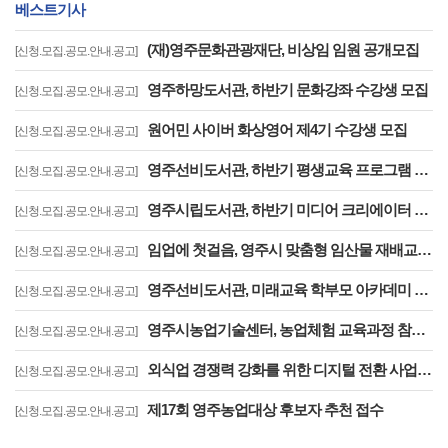
베스트기사
(재)영주문화관광재단, 비상임 임원 공개모집
[신청.모집.공모.안내.공고]
영주하망도서관, 하반기 문화강좌 수강생 모집
[신청.모집.공모.안내.공고]
원어민 사이버 화상영어 제4기 수강생 모집
[신청.모집.공모.안내.공고]
영주선비도서관, 하반기 평생교육 프로그램 수강생 모집
[신청.모집.공모.안내.공고]
영주시립도서관, 하반기 미디어 크리에이터 기초반 수강생 모집
[신청.모집.공모.안내.공고]
임업에 첫걸음, 영주시 맞춤형 임산물 재배교육으로 시작하세요
[신청.모집.공모.안내.공고]
영주선비도서관, 미래교육 학부모 아카데미 2기 수강생 모집
[신청.모집.공모.안내.공고]
영주시농업기술센터, 농업체험 교육과정 참여자 모집
[신청.모집.공모.안내.공고]
외식업 경쟁력 강화를 위한 디지털 전환 사업 참여업체 모집
[신청.모집.공모.안내.공고]
제17회 영주농업대상 후보자 추천 접수
[신청.모집.공모.안내.공고]