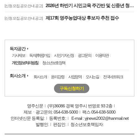
2026년 하반기 시민교육 주간반 및 신중년 청춘학교 수강생 모집
[신청.모집.공모.안내.공고]
제17회 영주농업대상 후보자 추천 접수
[신청.모집.공모.안내.공고]
독자공간
기사제보
독자(후원)가입
시민기자신청
광고문의
이용약관
개인정보처리방침
청소년보호정책
회사소개
회사소개
윤리강령
사업영역
오시는길
전국네트워크
구독신청하기
영주신문
(우)36086 경북 영주시 번영로 93 2층
제보ㆍ광고문의: 054-638-5000
팩스 054-638-5000
인터넷신문 등록일:
등록번호:
E-mail : yjnews2002@hanmail.net
발행인:
편집인:
청소년보호책임자: