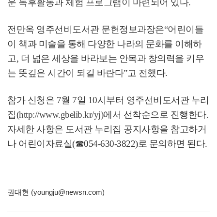
운 독후활동과 체험 프로그램이 마련되어 있다
.
전만옥 영주선비도서관 문헌정보과장은
“
어린이들
이 책과 미술을 통해 다양한 나라의 문화를 이해하
고
,
더 넓은 세상을 바라보는 안목과 창의력을 키우
는 뜻깊은 시간이 되길 바란다
”
고 전했다
.
참가 신청은
7
월
7
일
10
시부터 영주선비도서관 누리
집
(
http://www.gbelib.kr/yj)
에서
선착순으로 진행한다
.
자세한 사항은 도서관 누리집 공지사항을 참고하거
나 어린이자료실
(
☎
054-630-3822)
로 문의하면 된다
.
권대현 (youngju@newsn.com)