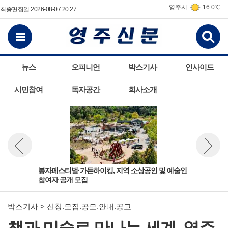
영주시
16.0℃
최종편집일 2026-08-07 20:27
검
전체메뉴보기
뉴스
오피니언
박스기사
인사이드
시민참여
독자공간
회사소개
학교
봉자페스티벌·가든하이킹, 지역 소상공인 및 예술인
임업
뉴스 이전보기
뉴스 다
참여자 공개 모집
시
박스기사 > 신청.모집.공모.안내.공고