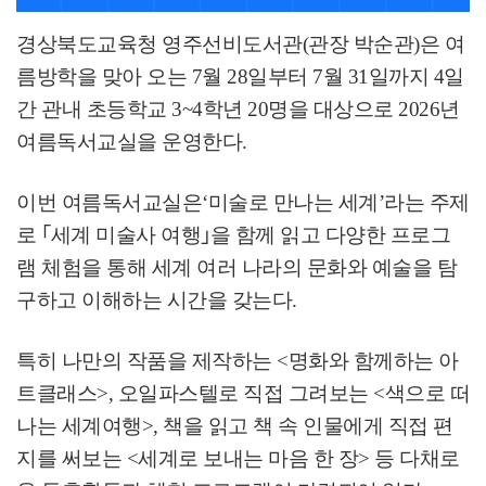
경상북도교육청 영주선비도서관
(
관장 박순관
)
은 여
름방학을 맞아 오는
7
월
28
일부터
7
월
31
일까지
4
일
간 관내 초등학교
3~4
학년
20
명을 대상으로
2026
년
여름독서교실을 운영한다
.
이번 여름독서교실은
‘
미술로 만나는 세계
’
라는 주제
로
｢
세계 미술사 여행
｣
을 함께 읽고 다양한 프로그
램 체험을 통해 세계 여러 나라의 문화와 예술을 탐
구하고 이해하는 시간을 갖는다
.
특히 나만의 작품을 제작하는
<
명화와 함께하는 아
트클래스
>,
오일파스텔로 직접 그려보는
<
색으로 떠
나는 세계여행
>,
책을 읽고 책 속 인물에게 직접 편
지를 써보는
<
세계로 보내는 마음 한 장
>
등 다채로