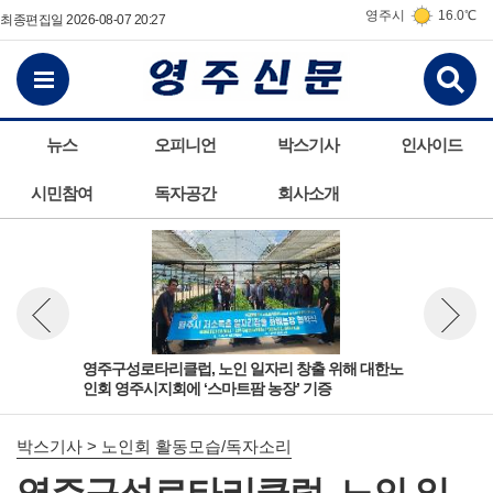
영주시
16.0℃
최종편집일 2026-08-07 20:27
검
전체메뉴보기
뉴스
오피니언
박스기사
인사이드
시민참여
독자공간
회사소개
 안
영주구성로타리클럽, 노인 일자리 창출 위해 대한노
영주
뉴스 이전보기
뉴스 다
인회 영주시지회에 ‘스마트팜 농장’ 기증
과 
박스기사 > 노인회 활동모습/독자소리