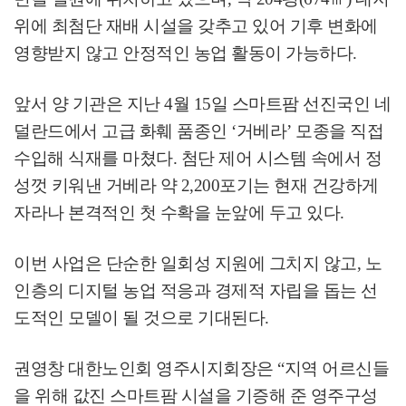
위에 최첨단 재배 시설을 갖추고 있어 기후 변화에
영향받지 않고 안정적인 농업 활동이 가능하다
.
앞서 양 기관은 지난
4
월
15
일 스마트팜 선진국인 네
덜란드에서 고급 화훼 품종인
‘
거베라
’
모종을 직접
수입해 식재를 마쳤다
.
첨단 제어 시스템 속에서 정
성껏 키워낸 거베라 약
2,200
포기는 현재 건강하게
자라나 본격적인 첫 수확을 눈앞에 두고 있다
.
이번 사업은 단순한 일회성 지원에 그치지 않고
,
노
인층의 디지털 농업 적응과 경제적 자립을 돕는 선
도적인 모델이 될 것으로 기대된다
.
권영창 대한노인회 영주시지회장은
“
지역 어르신들
을 위해 값진 스마트팜 시설을 기증해 준 영주구성