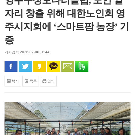
영주구성로타리클럽, 노인 일
자리 창출 위해 대한노인회 영
주시지회에 ‘스마트팜 농장’ 기
증
기사입력 2026-07-06 18:44
페이스북으로 공유
트위터로 공유
카카오 스토리로 공유
카카오톡으로 공유
문자로 공유
밴드로 공유
복사
목록
인쇄