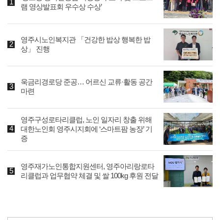
램 영상발표회 우수상 수상’
영주시노인복지관 「건강한 밥상 행복한 밥
상」 진행
욱금리경로당 준공… 어르신 교류·활동 공간
마련
영주구성로타리클럽, 노인 일자리 창출 위해
대한노인회 영주시지회에 ‘스마트팜 농장’ 기
증
영주재가노인통합지원센터, 영주아리랑로타
리클럽과 업무협약 체결 및 쌀 100kg 후원 전달