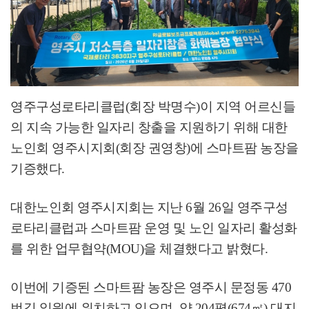
영주구성로타리클럽
(
회장 박명수
)
이 지역 어르신들
의 지속 가능한 일자리 창출을 지원하기 위해 대한
노인회 영주시지회
(
회장 권영창
)
에 스마트팜 농장을
기증했다
.
대한노인회 영주시지회는 지난
6
월
26
일 영주구성
로타리클럽과 스마트팜 운영 및 노인 일자리 활성화
를 위한 업무협약
(MOU)
을 체결했다고 밝혔다
.
이번에 기증된 스마트팜 농장은 영주시 문정동
470
번길 일원에 위치하고 있으며
,
약
204
평
(674
㎡
)
대지