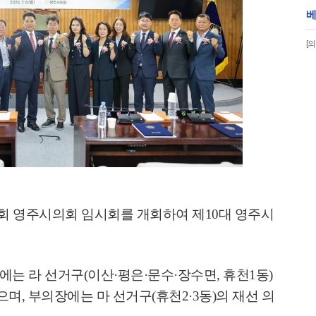
베
[
회 영주시의회 임시회를 개회하여 제
10
대 영주시
에는 라 선거구
(
이산
·
평은
·
문수
·
장수면
,
휴천
1
동
)
으며
,
부의장에는 마 선거구
(
휴천
2·3
동
)
의 재선 의