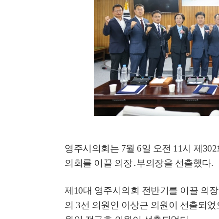
영주시의회는
7
월
6
일 오전
11
시 제
302
의회를 이끌 의장
․
부의장을 선출했다
.
제
10
대 영주시의회 전반기를 이끌 의장
의
3
선 의원인 이상근 의원이 선출되었