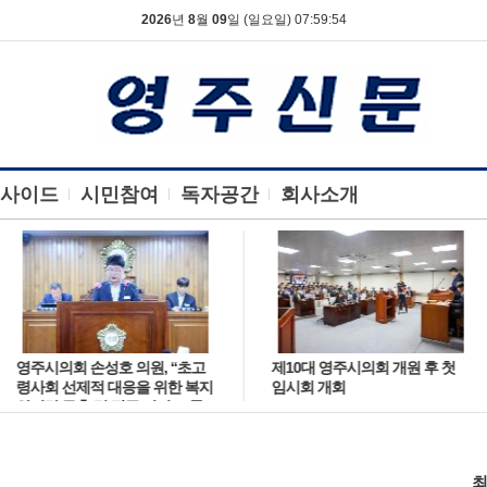
2026
년
8
월
09
일 (일요일) 07:59:55
사이드
시민참여
독자공간
회사소개
영주시의회 손성호 의원, “초고
제10대 영주시의회 개원 후 첫
령사회 선제적 대응을 위한 복지
임시회 개회
안전망 구축 및 정주 여건(교통·
의료) 개선 방안 제안”
최