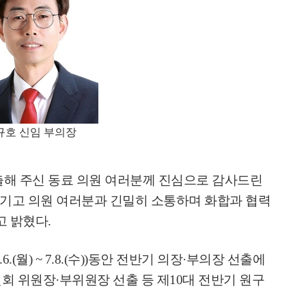
규호 신임 부의장
해 주신 동료 의원 여러분께 진심으로 감사드린
기고 의원 여러분과 긴밀히 소통하며 화합과 협력
고 밝혔다
.
.6.(
월
) ~ 7.8.(
수
))
동안 전반기 의장
·
부의장 선출에
원회 위원장
·
부위원장 선출 등 제
10
대 전반기 원구