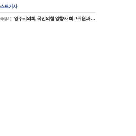
스트기사
영주시의회, 국민의힘 양향자 최고위원과 ‘지방소멸위기 극복을 위한 AI·첨단산업 육성방안 논의’
의회/정치]