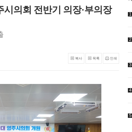
영주시의회 전반기 의장·부의장
출
복사
목록
인쇄