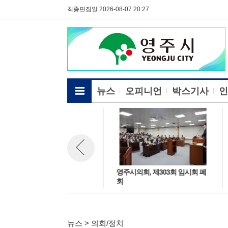
최종편집일 2026-08-07 20:27
전체메뉴보기
뉴스
오피니언
박스기사
인
영주시의회, 국민의힘 양향자 최
영주시의회, 제303회 임시회 폐
뉴스 이전보기
고위원과 ‘지방소멸위기 극복을
회
위한 AI·첨단산업 육성방안 논
의’
뉴스 > 의회/정치