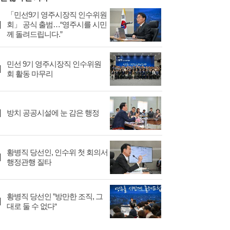
「민선9기 영주시장직 인수위원
회」 공식 출범…“영주시를 시민
께 돌려드립니다.”
민선 9기 영주시장직 인수위원
회 활동 마무리
방치 공공시설에 눈 감은 행정
황병직 당선인, 인수위 첫 회의서
행정관행 질타
황병직 당선인 ”방만한 조직, 그
대로 둘 수 없다“