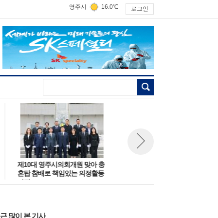
영주시
16.0℃
로그인
검색
제10대 영주시의회개원 맞아 충
영주시의회, 2026년 제5회 청소
뉴스 다음보기
혼탑 참배로 책임있는 의정활동
년의회 운영
다짐
근 많이 본 기사