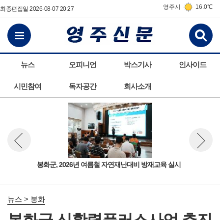
영주시
16.0℃
최종편집일 2026-08-07 20:27
검
전체메뉴보기
뉴스
오피니언
박스기사
인사이드
시민참여
독자공간
회사소개
봉화군, 2026년 여름철 자연재난대비 방재교육 실시
소방
뉴스 이전보기
뉴스 다
뉴스 > 봉화