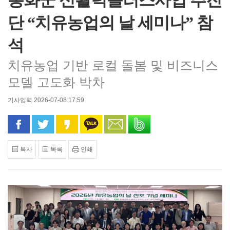
봉화군 신활력플러스사업 추진
단 “치유농업의 날 세미나” 참
석
치유농업 기반 로컬 돌봄 및 비즈니스
모델 고도화 박차
기사입력 2026-07-08 17:59
페이스북으로 공유
트위터로 공유
카카오 스토리로 공유
카카오톡으로 공유
문자로 공유
밴드로 공유
복사
목록
인쇄