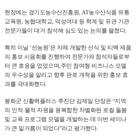
현장에는 경기도농수산진흥원
, AT
농수산식품 유통
교육원
,
농협대학교
,
덕성여대 등 학계 및 유관 기관
전문가들이 대거 참석해 심도 있는 논의를 펼쳤다
.
특히 이날
‘
선농원
’
은 자체 개발한 선식 및 티백 제품
의 홍보 시음회를 진행하여 전문가와 참석자들로부
터 큰 호응을 었었으며
,
주민 참여형 비즈니스 모델
의 우수성을 알리고 향후 판로 개척을 위한 홍보 효
과를 극대화했다
.
봉화군 신활력플러스 추진단 김제일 단장은
“
지역
의 인적
·
물적 자원을 융복합한 차별화된 로컬 돌봄
및 교육 프로그램 모델을 개발하는 데 이번 세미나
가 큰 밑거름이 되었다
”
라고 평가했다
.