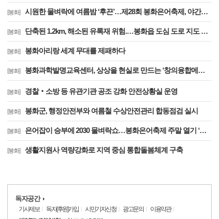
시원한 물벼락에 여름밤 ‘후끈’…제28회 봉화은어축제, 야간에도 북적
[봉화]
단축된 1.2km, 해소된 유록재 위험.…봉화읍 도심 도로 지도 새로 그렸다
[봉화]
봉화아리랑 세계 무대를 제패하다
[봉화]
봉화과학발명교육센터, 상상을 현실로 만드는 ‘창의융합메이커 캠프’ 성황리에 마무리
[봉화]
경찰‧소방 등 유관기관 공조 강화 안전상황실 운영
[봉화]
봉화군, 행정안전부와 여름철 수상안전관리 합동점검 실시
[봉화]
은어잡이 승부에 2030 물벼락쇼…봉화은어축제 주말 열기 ‘절정’
[봉화]
생활지원사 역량강화로 지역 중심 통합돌봄체계 구축
[봉화]
독자공간
기사제보
독자(후원)가입
시민기자신청
광고문의
이용약관