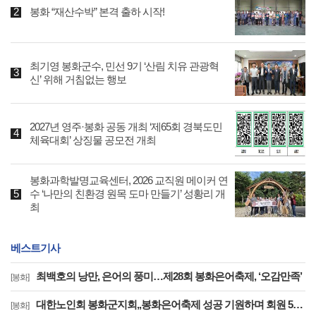
봉화 “재산수박” 본격 출하 시작!
최기영 봉화군수, 민선 9기 ‘산림 치유 관광혁
신’ 위해 거침없는 행보
2027년 영주·봉화 공동 개최 ‘제65회 경북도민
체육대회’ 상징물 공모전 개최
봉화과학발명교육센터, 2026 교직원 메이커 연
수 ‘나만의 친환경 원목 도마 만들기’ 성황리 개
최
베스트기사
최백호의 낭만, 은어의 풍미…제28회 봉화은어축제, ‘오감만족’
[봉화]
대한노인회 봉화군지회,,봉화은어축제 성공 기원하며 회원 50명 축제장 초청
[봉화]