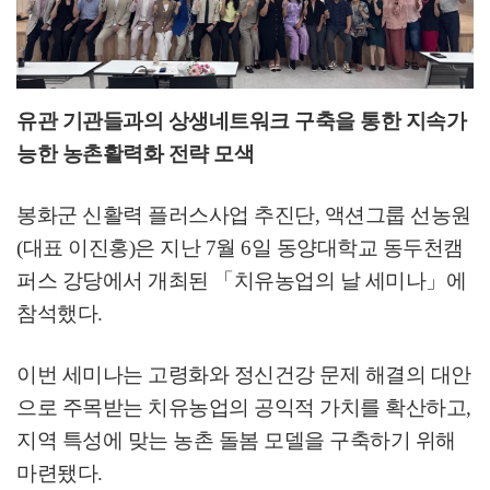
유관 기관들과의 상생네트워크 구축을 통한 지속가
능한 농촌활력화 전략 모색
봉화군 신활력 플러스사업 추진단
,
액션그룹 선농원
(
대표 이진홍
)
은 지난
7
월
6
일 동양대학교 동두천캠
퍼스 강당에서 개최된
「
치유농업의 날 세미나
」
에
참석했다
.
이번 세미나는 고령화와 정신건강 문제 해결의 대안
으로 주목받는 치유농업의 공익적 가치를 확산하고
,
지역 특성에 맞는 농촌 돌봄 모델을 구축하기 위해
마련됐다
.